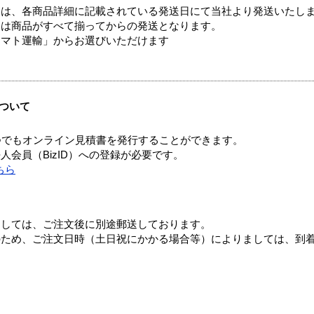
ては、各商品詳細に記載されている発送日にて当社より発送いたし
送は商品がすべて揃ってからの発送となります。
ヤマト運輸」からお選びいただけます
ついて
つでもオンライン見積書を発行することができます。
会員（BizID）への登録が必要です。
ちら
ましては、ご注文後に別途郵送しております。
のため、ご注文日時（土日祝にかかる場合等）によりましては、到