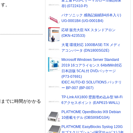
富士通 POS-Cサーマルロール紙(高保
ます。
存) (0722410-P)
パナソニック 感熱記録紙B4(6本入り)
UG-0001B4 (UG-0001B4)
応研 販売大臣 NX スタンドアロン
(OKN-423533)
大電 環境対応 1000BASE-T/X メディ
アコンバータ (DN1800SG2E)
Microsoft Windows Server Standard
2019 16コアライセンス 64bitWin対応
日本語版 5CAL付 DVDパッケージ
(P73-07691)
IDEC AUTO-ID SOLUTIONS バッテリ
ー BP-007 (BP-007)
TP-Link AX1800 壁面埋め込み型 Wi-Fi
着までに時間がかかる
6アクセスポイント (EAP615-WALL)
PLAT'HOME OpenBlocks IX9 Debian
10搭載モデル (OBSIX9/D10A)
PLAT'HOME EasyBlocks Syslog 120G
サブスクリプション(保守サービス) 1年