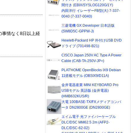
間付き (EBIX/SYSLOG120G/1Y)
内田洋行 イレーザーFB型(大) 7-337-
0040 (7-337-0040)
三菱電機 GX Developer 日本語版
(SW8D5C-GPPW-J)
の事情なく8日以上経
Hewlett-Packard HP 外付けUSB DVD
ドライブ (701498-B21)
CISCO Japan 250V AC Type A Power
Cable (CAB-TA-250V-JP=)
PLAT'HOME OpenBlocks IX9 Debian
11搭載モデル (OBSIX9/D11A)
金井電器産業 MINI KEYBOARD Pro
USBモデル 英語版 (金井電器)
(HMB632KUS/R)
大電 100BASE-TX/FXメディアコンバ
ータ DN2800GE (DN2800GE)
エイム電子 光ファイバーケーブル
DLC/DSC MM62.5 2m (AFP2-
DLC/DSC-62-02)