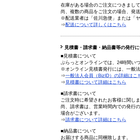
在庫がある場合のご注文につきまし
尚、複数の商品をご注文の場合、発
※配送業者は「佐川急便」または「
⇒
配送について詳しくはこちら
見積書・請求書・納品書等の発行に
■見積書について
ぷらっとオンラインでは、24時間い
※オンライン見積書発行には、一般法人
⇒
一般法人会員（BizID）の詳細はこ
⇒
見積書について詳細はこちら
■請求書について
ご注文時に希望されたお客様に関し
尚、請求書は、営業時間内での発行
場合がございます。
⇒
請求書について詳細はこちら
■納品書について
お届けする商品に同梱致します。