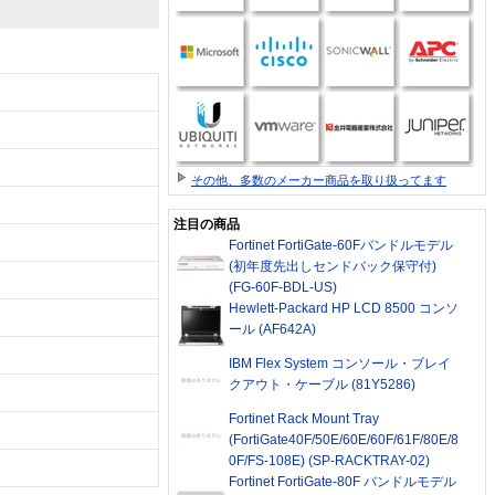
その他、多数のメーカー商品を取り扱ってます
注目の商品
Fortinet FortiGate-60Fバンドルモデル
(初年度先出しセンドバック保守付)
(FG-60F-BDL-US)
Hewlett-Packard HP LCD 8500 コンソ
ール (AF642A)
IBM Flex System コンソール・ブレイ
クアウト・ケーブル (81Y5286)
Fortinet Rack Mount Tray
(FortiGate40F/50E/60E/60F/61F/80E/8
0F/FS-108E) (SP-RACKTRAY-02)
Fortinet FortiGate-80F バンドルモデル