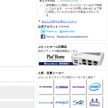
東京大学/K様
(ご利用期間2009年～)
“
請求書払いに対応していただいているので利用
しております。メールでの問い合わせにも丁寧
に対応していただけるので大変ありがたいで
す。
あなたの声をお寄せください!
公式アカウント / ページ
ぷらっとホーム社製品
当社ブランドの製品情報はこちら
人気・定番メーカー
ぷらっとオンラインで人気のメーカーをご紹介！