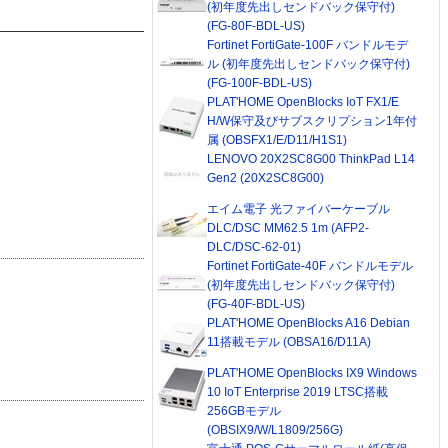
(初年度先出しセンドバック保守付)
(FG-80F-BDL-US)
Fortinet FortiGate-100F バンドルモデ
ル (初年度先出しセンドバック保守付)
(FG-100F-BDL-US)
PLAT'HOME OpenBlocks IoT FX1/E
H/W保守及びサブスクリプション1年付
属 (OBSFX1/E/D11/H1S1)
LENOVO 20X2SC8G00 ThinkPad L14
Gen2 (20X2SC8G00)
エイム電子 光ファイバーケーブル
DLC/DSC MM62.5 1m (AFP2-
DLC/DSC-62-01)
Fortinet FortiGate-40F バンドルモデル
(初年度先出しセンドバック保守付)
(FG-40F-BDL-US)
PLAT'HOME OpenBlocks A16 Debian
11搭載モデル (OBSA16/D11A)
PLAT'HOME OpenBlocks IX9 Windows
10 IoT Enterprise 2019 LTSC搭載
256GBモデル
(OBSIX9/W/L1809/256G)