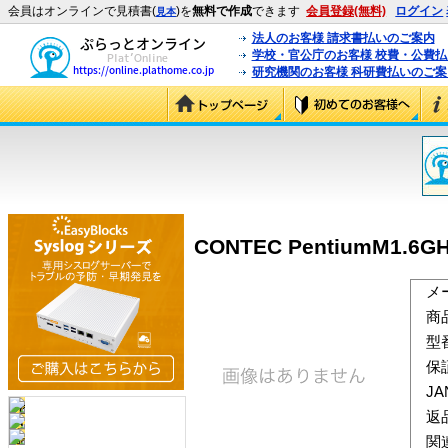
会員はオンラインで見積書(
)を
無料で作成
できます
会員登録(無料)
ログイン
見本
法人のお客様 請求書払いのご案内
学校・官公庁のお客様 校費・公費
研究機関のお客様 科研費払いのご案
CONTEC PentiumM1.6GH
メ
商
型
保
J
返
関