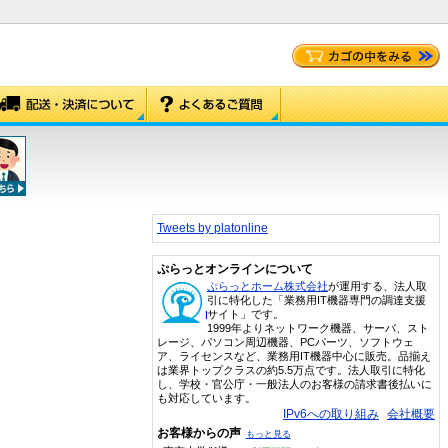
Tweets by platonline
ぷらっとオンラインについて
ぷらっとホーム株式会社
が運用する、法人取
引に特化した「業務用IT機器専門の調達支援
サイト」です。
1999年よりネットワーク機器、サーバ、スト
レージ、パソコン周辺機器、PCパーツ、ソフトウェ
ア、ライセンスなど、業務用IT機器中心に販売。品揃え
は業界トップクラスの約5.5万点です。法人取引に特化
し、学校・官公庁・一般法人のお客様の請求書後払いに
も対応しています。
IPv6への取り組み
会社概要
お客様からの声
もっと見る