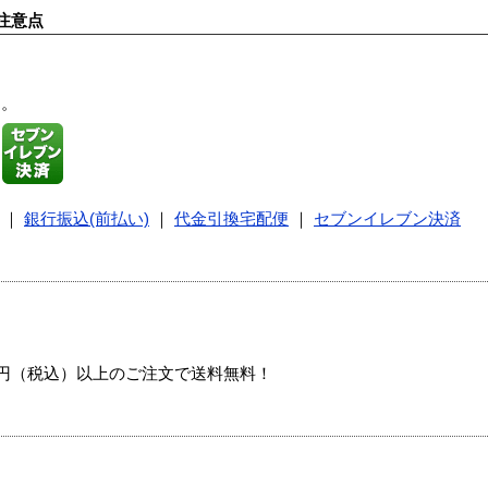
注意点
す。
｜
銀行振込(前払い)
｜
代金引換宅配便
｜
セブンイレブン決済
00円（税込）以上のご注文で送料無料！