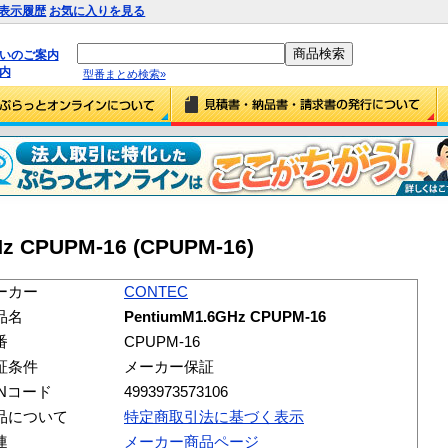
表示履歴
お気に入りを見る
払いのご案内
内
型番まとめ検索»
z CPUPM-16 (CPUPM-16)
ーカー
CONTEC
品名
PentiumM1.6GHz CPUPM-16
番
CPUPM-16
証条件
メーカー保証
ANコード
4993973573106
品について
特定商取引法に基づく表示
連
メーカー商品ページ