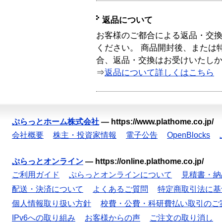
返品について
お客様のご都合による返品・交
ください。 商品開封後、または
合、返品・交換はお受けいたし
⇒
返品について詳しくはこちら
ぷらっとホーム株式会社
—
https://www.plathome.co.jp/
会社概要
株主・投資家情報
電子公告
OpenBlocks
ぷらっとオンライン
—
https://online.plathome.co.jp/
ご利用ガイド
ぷらっとオンラインについて
見積書・納
配送・決済について
よくあるご質問
特定商取引法に基
個人情報取り扱い方針
校費・公費・科研費払い取引のご
IPv6への取り組み
お客様からの声
ご注文の取り消し