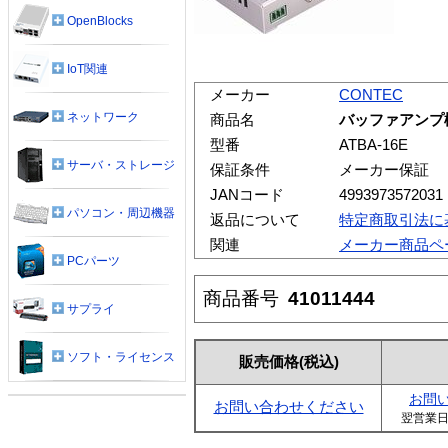
OpenBlocks
IoT関連
メーカー
CONTEC
ネットワーク
商品名
バッファアンプ機
型番
ATBA-16E
サーバ・ストレージ
保証条件
メーカー保証
JANコード
4993973572031
パソコン・周辺機器
返品について
特定商取引法に
関連
メーカー商品ペ
PCパーツ
商品番号
41011444
サプライ
ソフト・ライセンス
販売価格
(税込)
お問
お問い合わせください
翌営業