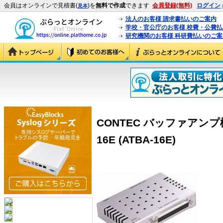
会員はオンラインで見積書(
)を
無料で作成
できます
会員登録(無料)
ログイン
見本
法人のお客様 請求書払いのご案内
学校・官公庁のお客様 校費・公費
研究機関のお客様 科研費払いのご案
CONTEC バッファアンプ
16E (ATBA-16E)