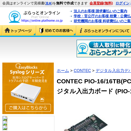
会員はオンラインで見積書(
)を
無料で作成
できます
会員登録(無料)
ログイン
見本
法人のお客様 請求書払いのご案内
学校・官公庁のお客様 校費・公費
研究機関のお客様 科研費払いのご案
ホーム
>
CONTEC
>
デジタル入出力デ
CONTEC PIO-16/16TB
ジタル入出力ボード (PIO-16/