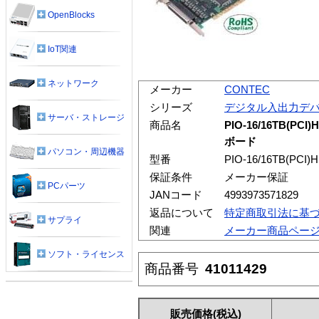
OpenBlocks
IoT関連
ネットワーク
メーカー
CONTEC
シリーズ
デジタル入出力デ
サーバ・ストレージ
商品名
PIO-16/16TB(
ボード
パソコン・周辺機器
型番
PIO-16/16TB(PCI)H
保証条件
メーカー保証
PCパーツ
JANコード
4993973571829
返品について
特定商取引法に基
サプライ
関連
メーカー商品ペー
ソフト・ライセンス
商品番号
41011429
販売価格
(税込)