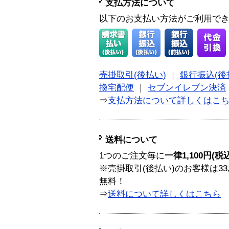
支払方法について
以下のお支払い方法がご利用で
売掛取引(後払い)
｜
銀行振込(後
換宅配便
｜
セブンイレブン決済
⇒
支払方法について詳しくはこ
送料について
1つのご注文毎に
一律1,100円(税
※売掛取引(後払い)のお客様は33
無料！
⇒
送料について詳しくはこちら