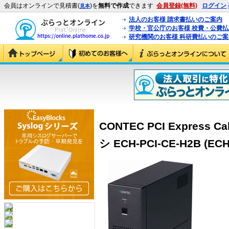
会員はオンラインで見積書(
)を
無料で作成
できます
会員登録(無料)
ログイン
見本
法人のお客様 請求書払いのご案内
学校・官公庁のお客様 校費・公費
研究機関のお客様 科研費払いのご案
CONTEC PCI Express
シ ECH-PCI-CE-H2B (ECH