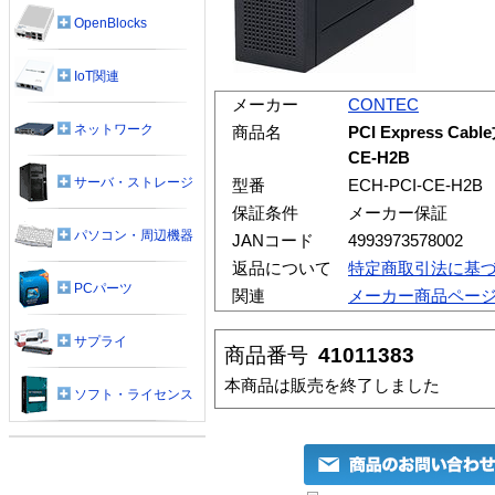
OpenBlocks
IoT関連
メーカー
CONTEC
ネットワーク
商品名
PCI Express Ca
CE-H2B
サーバ・ストレージ
型番
ECH-PCI-CE-H2B
保証条件
メーカー保証
パソコン・周辺機器
JANコード
4993973578002
返品について
特定商取引法に基
PCパーツ
関連
メーカー商品ペー
サプライ
商品番号
41011383
本商品は販売を終了しました
ソフト・ライセンス