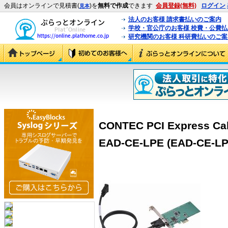
会員はオンラインで見積書(
)を
無料で作成
できます
会員登録(無料)
ログイン
見本
法人のお客様 請求書払いのご案内
学校・官公庁のお客様 校費・公費
研究機関のお客様 科研費払いのご案
CONTEC PCI Expres
EAD-CE-LPE (EAD-CE-LP