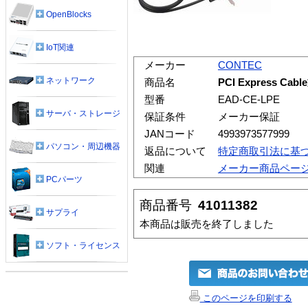
OpenBlocks
IoT関連
メーカー
CONTEC
ネットワーク
商品名
PCI Express C
型番
EAD-CE-LPE
サーバ・ストレージ
保証条件
メーカー保証
JANコード
4993973577999
パソコン・周辺機器
返品について
特定商取引法に基
関連
メーカー商品ペー
PCパーツ
商品番号
41011382
サプライ
本商品は販売を終了しました
ソフト・ライセンス
このページを印刷する