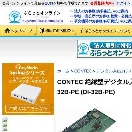
会員はオンラインで見積書(
)を
無料で作成
できます
会員登録(無料)
ログイン
見本
法人のお客様 請求書払いのご案内
学校・官公庁のお客様 校費・公費
研究機関のお客様 科研費払いのご案
ホーム
>
CONTEC
>
デジタル入出力デ
CONTEC 絶縁型デジタル入
32B-PE (DI-32B-PE)