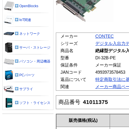
OpenBlocks
IoT関連
ネットワーク
メーカー
CONTEC
シリーズ
デジタル入出力
サーバ・ストレージ
商品名
絶縁型デジタル入力ボ
型番
DI-32B-PE
パソコン・周辺機器
保証条件
メーカー保証
JANコード
4993973578453
PCパーツ
返品について
特定商取引法に
関連
メーカー商品ペ
サプライ
商品番号
41011375
ソフト・ライセンス
販売価格
(税込)