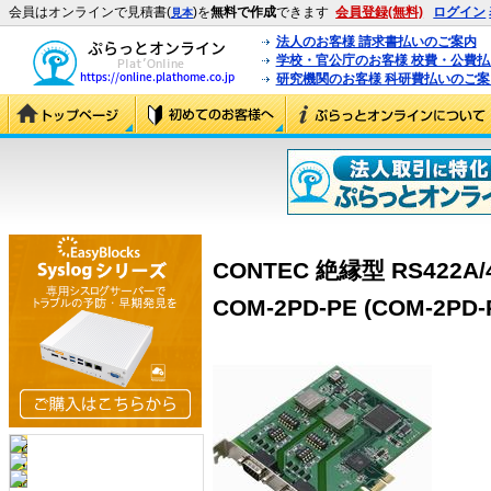
会員はオンラインで見積書(
)を
無料で作成
できます
会員登録(無料)
ログイン
見本
法人のお客様 請求書払いのご案内
学校・官公庁のお客様 校費・公費
研究機関のお客様 科研費払いのご案
CONTEC 絶縁型 RS422
COM-2PD-PE (COM-2PD-