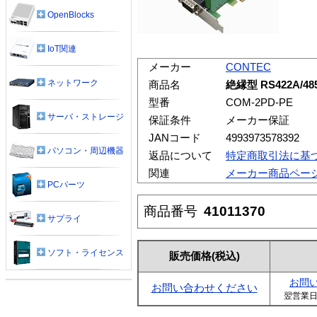
OpenBlocks
IoT関連
メーカー
CONTEC
ネットワーク
商品名
絶縁型 RS422A/4
型番
COM-2PD-PE
サーバ・ストレージ
保証条件
メーカー保証
JANコード
4993973578392
パソコン・周辺機器
返品について
特定商取引法に基
関連
メーカー商品ペー
PCパーツ
商品番号
41011370
サプライ
ソフト・ライセンス
販売価格
(税込)
お問
お問い合わせください
翌営業