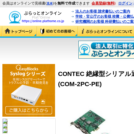
会員はオンラインで見積書(
)を
無料で作成
できます
会員登録(無料)
ログイン
見本
法人のお客様 請求書払いのご案内
学校・官公庁のお客様 校費・公費
研究機関のお客様 科研費払いのご案
CONTEC 絶縁型シリアル通
(COM-2PC-PE)