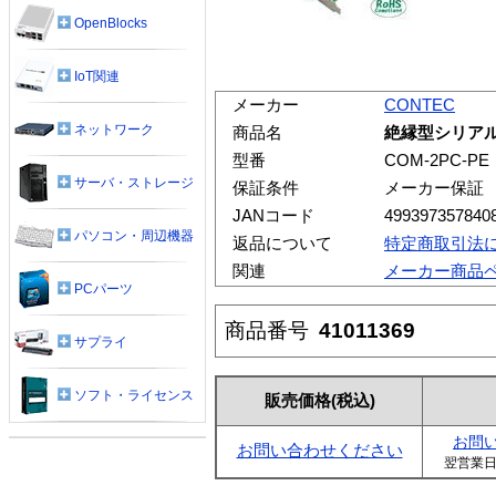
OpenBlocks
IoT関連
メーカー
CONTEC
ネットワーク
商品名
絶縁型シリアル通
型番
COM-2PC-PE
サーバ・ストレージ
保証条件
メーカー保証
JANコード
499397357840
パソコン・周辺機器
返品について
特定商取引法
関連
メーカー商品
PCパーツ
商品番号
41011369
サプライ
ソフト・ライセンス
販売価格
(税込)
お問
お問い合わせください
翌営業