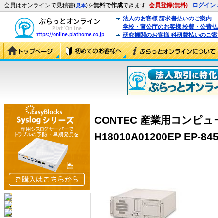
会員はオンラインで見積書(
)を
無料で作成
できます
会員登録(無料)
ログイン
見本
法人のお客様 請求書払いのご案内
学校・官公庁のお客様 校費・公費
研究機関のお客様 科研費払いのご案
CONTEC 産業用コンピュータ
H18010A01200EP EP-845