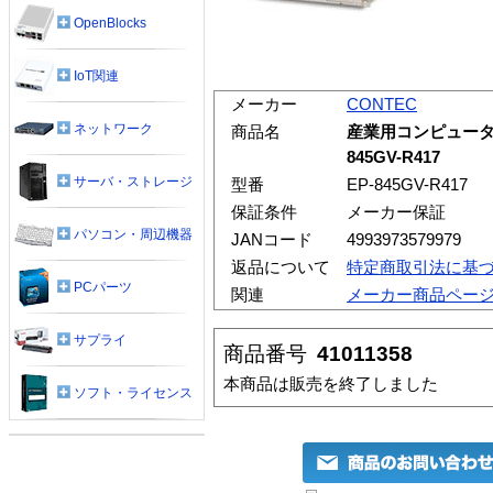
OpenBlocks
IoT関連
メーカー
CONTEC
ネットワーク
商品名
産業用コンピュータ TYP
845GV-R417
サーバ・ストレージ
型番
EP-845GV-R417
保証条件
メーカー保証
パソコン・周辺機器
JANコード
4993973579979
返品について
特定商取引法に基
PCパーツ
関連
メーカー商品ペー
サプライ
商品番号
41011358
本商品は販売を終了しました
ソフト・ライセンス