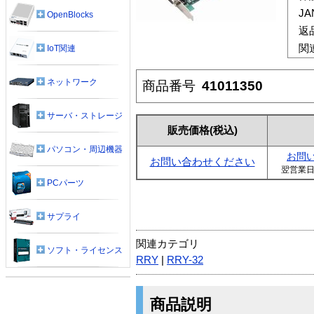
J
OpenBlocks
返
関
IoT関連
ネットワーク
商品番号
41011350
サーバ・ストレージ
販売価格
(税込)
パソコン・周辺機器
お問
お問い合わせください
翌営業
PCパーツ
サプライ
関連カテゴリ
ソフト・ライセンス
RRY
|
RRY-32
商品説明