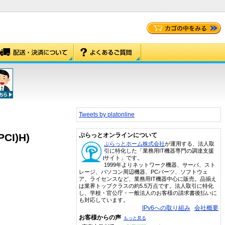
Tweets by platonline
CI)H)
ぷらっとオンラインについて
ぷらっとホーム株式会社
が運用する、法人取
引に特化した「業務用IT機器専門の調達支援
サイト」です。
1999年よりネットワーク機器、サーバ、スト
レージ、パソコン周辺機器、PCパーツ、ソフトウェ
ア、ライセンスなど、業務用IT機器中心に販売。品揃え
は業界トップクラスの約5.5万点です。法人取引に特化
し、学校・官公庁・一般法人のお客様の請求書後払いに
も対応しています。
IPv6への取り組み
会社概要
お客様からの声
もっと見る