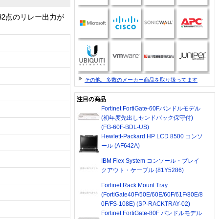
32点のリレー出力が
その他、多数のメーカー商品を取り扱ってます
注目の商品
Fortinet FortiGate-60Fバンドルモデル
(初年度先出しセンドバック保守付)
(FG-60F-BDL-US)
Hewlett-Packard HP LCD 8500 コンソ
ール (AF642A)
IBM Flex System コンソール・ブレイ
クアウト・ケーブル (81Y5286)
Fortinet Rack Mount Tray
(FortiGate40F/50E/60E/60F/61F/80E/8
0F/FS-108E) (SP-RACKTRAY-02)
Fortinet FortiGate-80F バンドルモデル