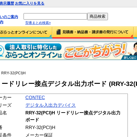
表示履歴
お気に入りを見る
払いのご案内
内
型番まとめ検索»
 RRY-32(PCI)H
)H リードリレー接点デジタル出力ボード (RRY-32(P
ーカー
CONTEC
リーズ
デジタル入出力デバイス
品名
RRY-32(PCI)H リードリレー接点デジタル出力
ボード
番
RRY-32(PCI)H
証条件
メーカー保証