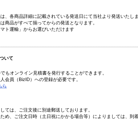
ては、各商品詳細に記載されている発送日にて当社より発送いたし
送は商品がすべて揃ってからの発送となります。
ヤマト運輸」からお選びいただけます
ついて
つでもオンライン見積書を発行することができます。
会員（BizID）への登録が必要です。
ちら
ましては、ご注文後に別途郵送しております。
のため、ご注文日時（土日祝にかかる場合等）によりましては、到