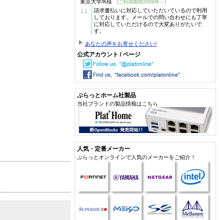
東京大学/K様
(ご利用期間2009年～)
“
請求書払いに対応していただいているので利用
しております。メールでの問い合わせにも丁寧
に対応していただけるので大変ありがたいで
す。
あなたの声をお寄せください!
公式アカウント / ページ
ぷらっとホーム社製品
当社ブランドの製品情報はこちら
人気・定番メーカー
ぷらっとオンラインで人気のメーカーをご紹介！