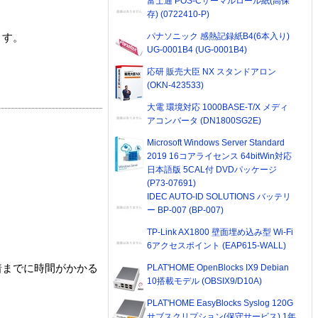
富士通 POS-Cサーマルロール紙(高保
存) (0722410-P)
パナソニック 感熱記録紙B4(6本入り)
ます。
UG-0001B4 (UG-0001B4)
応研 販売大臣 NX スタンドアロン
(OKN-423533)
大電 環境対応 1000BASE-T/X メディ
アコンバータ (DN1800SG2E)
Microsoft Windows Server Standard
2019 16コアライセンス 64bitWin対応
日本語版 5CAL付 DVDパッケージ
(P73-07691)
IDEC AUTO-ID SOLUTIONS バッテリ
ー BP-007 (BP-007)
TP-Link AX1800 壁面埋め込み型 Wi-Fi
6アクセスポイント (EAP615-WALL)
PLAT'HOME OpenBlocks IX9 Debian
着までに時間がかかる
10搭載モデル (OBSIX9/D10A)
PLAT'HOME EasyBlocks Syslog 120G
サブスクリプション(保守サービス) 1年