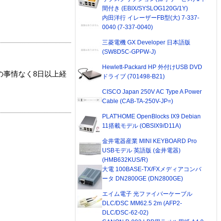
間付き (EBIX/SYSLOG120G/1Y)
内田洋行 イレーザーFB型(大) 7-337-
0040 (7-337-0040)
三菱電機 GX Developer 日本語版
(SW8D5C-GPPW-J)
Hewlett-Packard HP 外付けUSB DVD
の事情なく8日以上経
ドライブ (701498-B21)
CISCO Japan 250V AC Type A Power
Cable (CAB-TA-250V-JP=)
PLAT'HOME OpenBlocks IX9 Debian
11搭載モデル (OBSIX9/D11A)
金井電器産業 MINI KEYBOARD Pro
USBモデル 英語版 (金井電器)
(HMB632KUS/R)
大電 100BASE-TX/FXメディアコンバ
ータ DN2800GE (DN2800GE)
エイム電子 光ファイバーケーブル
DLC/DSC MM62.5 2m (AFP2-
DLC/DSC-62-02)