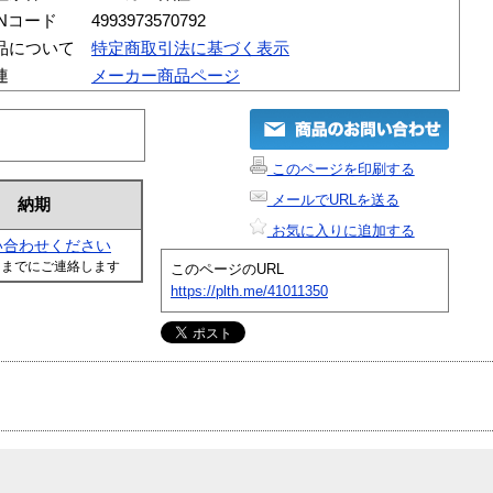
ANコード
4993973570792
品について
特定商取引法に基づく表示
連
メーカー商品ページ
このページを印刷する
メールでURLを送る
納期
お気に入りに追加する
い合わせください
日までにご連絡します
このページのURL
https://plth.me/41011350