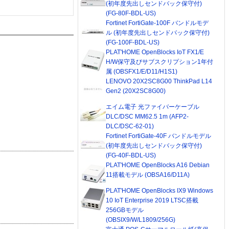
(初年度先出しセンドバック保守付)
(FG-80F-BDL-US)
Fortinet FortiGate-100F バンドルモデ
ル (初年度先出しセンドバック保守付)
(FG-100F-BDL-US)
PLAT'HOME OpenBlocks IoT FX1/E
H/W保守及びサブスクリプション1年付
属 (OBSFX1/E/D11/H1S1)
LENOVO 20X2SC8G00 ThinkPad L14
Gen2 (20X2SC8G00)
エイム電子 光ファイバーケーブル
DLC/DSC MM62.5 1m (AFP2-
DLC/DSC-62-01)
Fortinet FortiGate-40F バンドルモデル
(初年度先出しセンドバック保守付)
(FG-40F-BDL-US)
PLAT'HOME OpenBlocks A16 Debian
11搭載モデル (OBSA16/D11A)
PLAT'HOME OpenBlocks IX9 Windows
10 IoT Enterprise 2019 LTSC搭載
256GBモデル
(OBSIX9/W/L1809/256G)