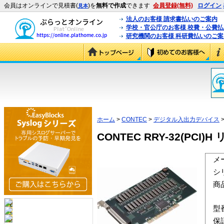
会員はオンラインで見積書(
)を
無料で作成
できます
会員登録(無料)
ログイン
見本
法人のお客様 請求書払いのご案内
学校・官公庁のお客様 校費・公費
研究機関のお客様 科研費払いのご案
ホーム
>
CONTEC
>
デジタル入出力デバイス
>
CONTEC RRY-32(PCI
メ
シ
商
型
保