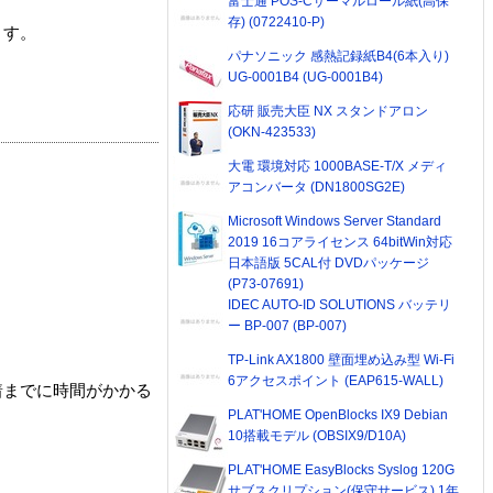
富士通 POS-Cサーマルロール紙(高保
存) (0722410-P)
ます。
パナソニック 感熱記録紙B4(6本入り)
UG-0001B4 (UG-0001B4)
応研 販売大臣 NX スタンドアロン
(OKN-423533)
大電 環境対応 1000BASE-T/X メディ
アコンバータ (DN1800SG2E)
Microsoft Windows Server Standard
2019 16コアライセンス 64bitWin対応
日本語版 5CAL付 DVDパッケージ
(P73-07691)
IDEC AUTO-ID SOLUTIONS バッテリ
ー BP-007 (BP-007)
TP-Link AX1800 壁面埋め込み型 Wi-Fi
6アクセスポイント (EAP615-WALL)
着までに時間がかかる
PLAT'HOME OpenBlocks IX9 Debian
10搭載モデル (OBSIX9/D10A)
PLAT'HOME EasyBlocks Syslog 120G
サブスクリプション(保守サービス) 1年