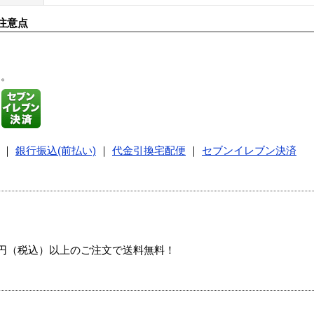
注意点
す。
｜
銀行振込(前払い)
｜
代金引換宅配便
｜
セブンイレブン決済
00円（税込）以上のご注文で送料無料！