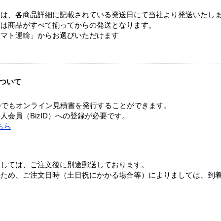
ては、各商品詳細に記載されている発送日にて当社より発送いたし
送は商品がすべて揃ってからの発送となります。
ヤマト運輸」からお選びいただけます
ついて
つでもオンライン見積書を発行することができます。
会員（BizID）への登録が必要です。
ちら
ましては、ご注文後に別途郵送しております。
のため、ご注文日時（土日祝にかかる場合等）によりましては、到