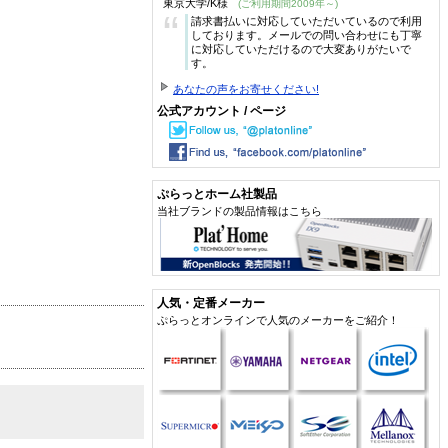
東京大学/K様
(ご利用期間2009年～)
“
請求書払いに対応していただいているので利用
しております。メールでの問い合わせにも丁寧
に対応していただけるので大変ありがたいで
す。
あなたの声をお寄せください!
公式アカウント / ページ
ぷらっとホーム社製品
当社ブランドの製品情報はこちら
人気・定番メーカー
ぷらっとオンラインで人気のメーカーをご紹介！