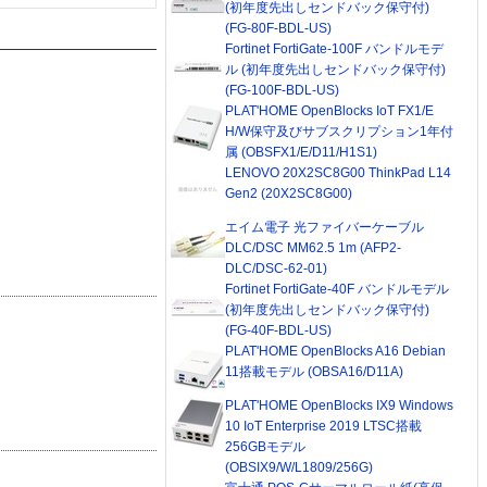
(初年度先出しセンドバック保守付)
(FG-80F-BDL-US)
Fortinet FortiGate-100F バンドルモデ
ル (初年度先出しセンドバック保守付)
(FG-100F-BDL-US)
PLAT'HOME OpenBlocks IoT FX1/E
H/W保守及びサブスクリプション1年付
属 (OBSFX1/E/D11/H1S1)
LENOVO 20X2SC8G00 ThinkPad L14
Gen2 (20X2SC8G00)
エイム電子 光ファイバーケーブル
DLC/DSC MM62.5 1m (AFP2-
DLC/DSC-62-01)
Fortinet FortiGate-40F バンドルモデル
(初年度先出しセンドバック保守付)
(FG-40F-BDL-US)
PLAT'HOME OpenBlocks A16 Debian
11搭載モデル (OBSA16/D11A)
PLAT'HOME OpenBlocks IX9 Windows
10 IoT Enterprise 2019 LTSC搭載
256GBモデル
(OBSIX9/W/L1809/256G)