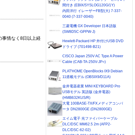
間付き (EBIX/SYSLOG120G/1Y)
内田洋行 イレーザーFB型(大) 7-337-
0040 (7-337-0040)
三菱電機 GX Developer 日本語版
(SW8D5C-GPPW-J)
の事情なく8日以上経
Hewlett-Packard HP 外付けUSB DVD
ドライブ (701498-B21)
CISCO Japan 250V AC Type A Power
Cable (CAB-TA-250V-JP=)
PLAT'HOME OpenBlocks IX9 Debian
11搭載モデル (OBSIX9/D11A)
金井電器産業 MINI KEYBOARD Pro
USBモデル 英語版 (金井電器)
(HMB632KUS/R)
大電 100BASE-TX/FXメディアコンバ
ータ DN2800GE (DN2800GE)
エイム電子 光ファイバーケーブル
DLC/DSC MM62.5 2m (AFP2-
DLC/DSC-62-02)