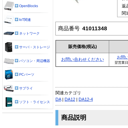
返
OpenBlocks
関
IoT関連
商品番号
41011348
ネットワーク
販売価格
(税込)
サーバ・ストレージ
お問
お問い合わせください
パソコン・周辺機器
翌営業
PCパーツ
サプライ
関連カテゴリ
DA
|
DA12
|
DA12-4
ソフト・ライセンス
商品説明