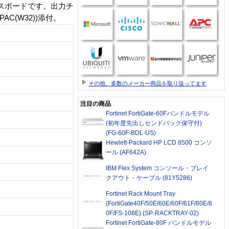
ェイスボードです。出力チ
PAC(W32))添付。
その他、多数のメーカー商品を取り扱ってます
注目の商品
Fortinet FortiGate-60Fバンドルモデル
(初年度先出しセンドバック保守付)
(FG-60F-BDL-US)
Hewlett-Packard HP LCD 8500 コンソ
ール (AF642A)
IBM Flex System コンソール・ブレイ
クアウト・ケーブル (81Y5286)
Fortinet Rack Mount Tray
(FortiGate40F/50E/60E/60F/61F/80E/8
0F/FS-108E) (SP-RACKTRAY-02)
Fortinet FortiGate-80F バンドルモデル