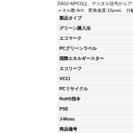
DA12-4(PCI)は、デジタル信号
ャネル数:4ch、変換速度:10μsec、分解
製品タイプ
グリーン購入法
エコマーク
PCグリーンラベル
国際エネルギースター
エコリーフ
VCCI
PCリサイクル
RoHS指令
PSE
J-Moss
商品備考