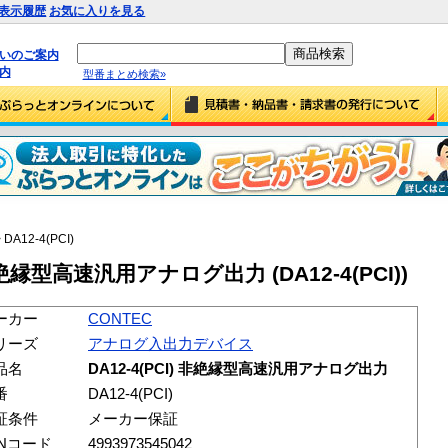
表示履歴
お気に入りを見る
払いのご案内
内
型番まとめ検索»
 DA12-4(PCI)
 非絶縁型高速汎用アナログ出力 (DA12-4(PCI))
ーカー
CONTEC
リーズ
アナログ入出力デバイス
品名
DA12-4(PCI) 非絶縁型高速汎用アナログ出力
番
DA12-4(PCI)
証条件
メーカー保証
ANコード
4993973545042