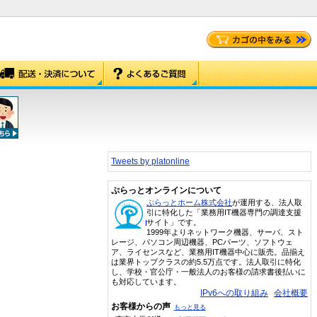
Tweets by platonline
ぷらっとオンラインについて
ぷらっとホーム株式会社
が運用する、法人取
引に特化した「業務用IT機器専門の調達支援
サイト」です。
1999年よりネットワーク機器、サーバ、スト
レージ、パソコン周辺機器、PCパーツ、ソフトウェ
ア、ライセンスなど、業務用IT機器中心に販売。品揃え
は業界トップクラスの約5.5万点です。法人取引に特化
し、学校・官公庁・一般法人のお客様の請求書後払いに
も対応しています。
IPv6への取り組み
会社概要
お客様からの声
もっと見る