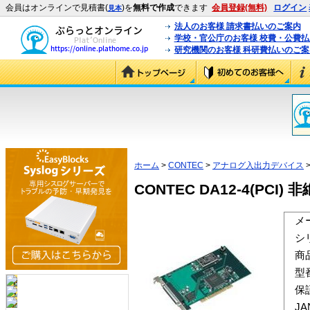
会員はオンラインで見積書(
)を
無料で作成
できます
会員登録(無料)
ログイン
見本
法人のお客様 請求書払いのご案内
学校・官公庁のお客様 校費・公費
研究機関のお客様 科研費払いのご案
ホーム
>
CONTEC
>
アナログ入出力デバイス
>
CONTEC DA12-4(PCI)
メ
シ
商
型
保
J