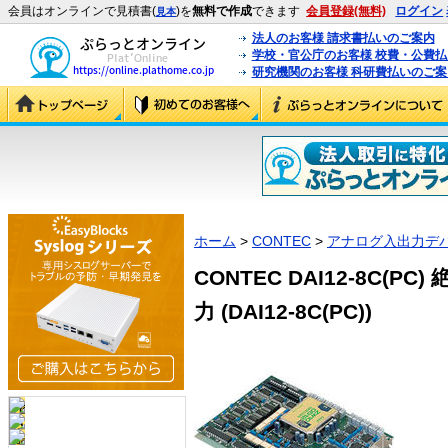
会員はオンラインで見積書(
)を
無料で作成
できます
会員登録(無料)
ログイン
見本
法人のお客様 請求書払いのご案内
学校・官公庁のお客様 校費・公費
研究機関のお客様 科研費払いのご案
ホーム
>
CONTEC
>
アナログ入出力デ
CONTEC DAI12-8C(
力 (DAI12-8C(PC))