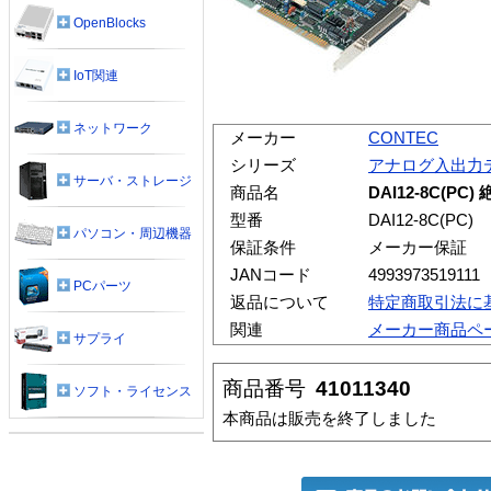
OpenBlocks
IoT関連
ネットワーク
メーカー
CONTEC
シリーズ
アナログ入出力
サーバ・ストレージ
商品名
DAI12-8C(
型番
DAI12-8C(PC)
パソコン・周辺機器
保証条件
メーカー保証
JANコード
4993973519111
PCパーツ
返品について
特定商取引法に
関連
メーカー商品ペ
サプライ
商品番号
41011340
ソフト・ライセンス
本商品は販売を終了しました