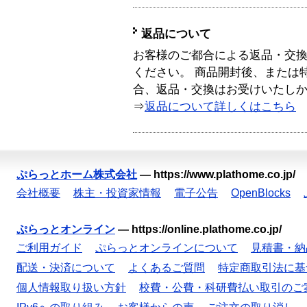
返品について
お客様のご都合による返品・交
ください。 商品開封後、または
合、返品・交換はお受けいたし
⇒
返品について詳しくはこちら
ぷらっとホーム株式会社
—
https://www.plathome.co.jp/
会社概要
株主・投資家情報
電子公告
OpenBlocks
ぷらっとオンライン
—
https://online.plathome.co.jp/
ご利用ガイド
ぷらっとオンラインについて
見積書・納
配送・決済について
よくあるご質問
特定商取引法に基
個人情報取り扱い方針
校費・公費・科研費払い取引のご