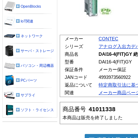
OpenBlocks
IoT関連
ネットワーク
メーカー
CONTEC
シリーズ
アナログ入出力デ
サーバ・ストレージ
商品名
DAI16-4(FIT
型番
DAI16-4(FIT)GY
パソコン・周辺機器
保証条件
メーカー保証
JANコード
4993973560922
PCパーツ
返品について
特定商取引法に基
関連
メーカー商品ペー
サプライ
商品番号
41011338
ソフト・ライセンス
本商品は販売を終了しました