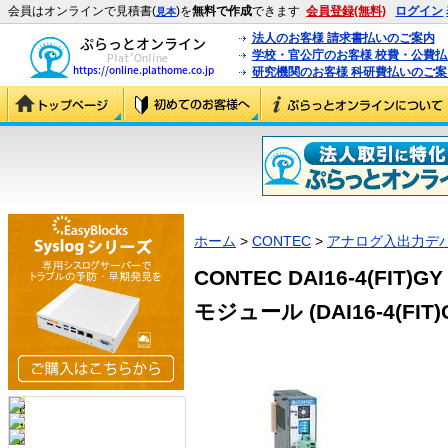
会員はオンラインで見積書(
)を
無料で作成
できます
会員登録(無料)
ログイン
見本
法人のお客様 請求書払いのご案内
学校・官公庁のお客様 校費・公費
研究機関のお客様 科研費払いのご案
ホーム
>
CONTEC
>
アナログ入出力デ
CONTEC DAI16-4(F
モジュール (DAI16-4(FIT)