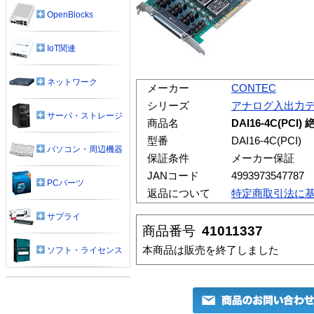
OpenBlocks
IoT関連
ネットワーク
メーカー
CONTEC
シリーズ
アナログ入出力
サーバ・ストレージ
商品名
DAI16-4C(P
型番
DAI16-4C(PCI)
パソコン・周辺機器
保証条件
メーカー保証
JANコード
4993973547787
PCパーツ
返品について
特定商取引法に
サプライ
商品番号
41011337
本商品は販売を終了しました
ソフト・ライセンス