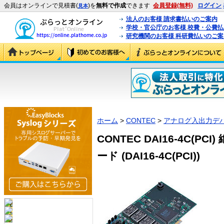
会員はオンラインで見積書(
)を
無料で作成
できます
会員登録(無料)
ログイン
見本
法人のお客様 請求書払いのご案内
学校・官公庁のお客様 校費・公費
研究機関のお客様 科研費払いのご案
ホーム
>
CONTEC
>
アナログ入出力デ
CONTEC DAI16-4C(
ード (DAI16-4C(PCI))