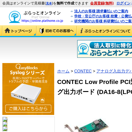
会員はオンラインで見積書(
)を
無料で作成
できます
会員登録(無料)
ログイン
見本
法人のお客様 請求書払いのご案内
学校・官公庁のお客様 校費・公費
研究機関のお客様 科研費払いのご案
ホーム
>
CONTEC
>
アナログ入出力デ
CONTEC Low Profil
グ出力ボード (DA16-8(LPC