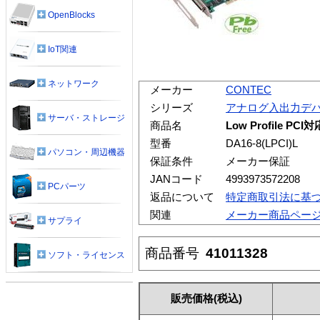
OpenBlocks
IoT関連
ネットワーク
メーカー
CONTEC
シリーズ
アナログ入出力デ
サーバ・ストレージ
商品名
Low Profile
型番
DA16-8(LPCI)L
パソコン・周辺機器
保証条件
メーカー保証
JANコード
4993973572208
PCパーツ
返品について
特定商取引法に基
関連
メーカー商品ペー
サプライ
商品番号
41011328
ソフト・ライセンス
販売価格
(税込)