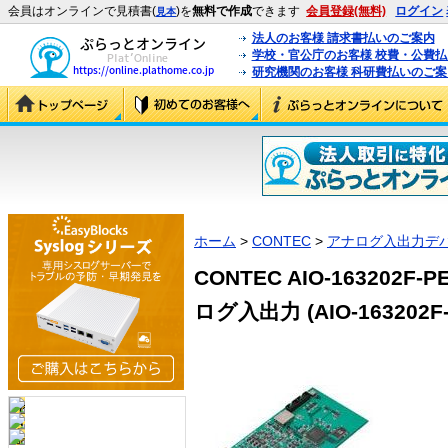
会員はオンラインで見積書(
)を
無料で作成
できます
会員登録(無料)
ログイン
見本
法人のお客様 請求書払いのご案内
学校・官公庁のお客様 校費・公費
研究機関のお客様 科研費払いのご案
ホーム
>
CONTEC
>
アナログ入出力デ
CONTEC AIO-16320
ログ入出力 (AIO-163202F-