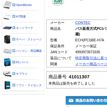
OpenBlocks
IoT関連
メーカー
CONTEC
ネットワーク
商品名
バス延長方式PCI
蔵)
サーバ・ストレージ
型番
ECH(PCI)BE-H7A
保証条件
メーカー保証
パソコン・周辺機器
JANコード
4993973573335
返品について
特定商取引法に基
PCパーツ
関連
メーカー商品ペー
サプライ
商品番号
41011307
本商品は販売を終了しました
ソフト・ライセンス