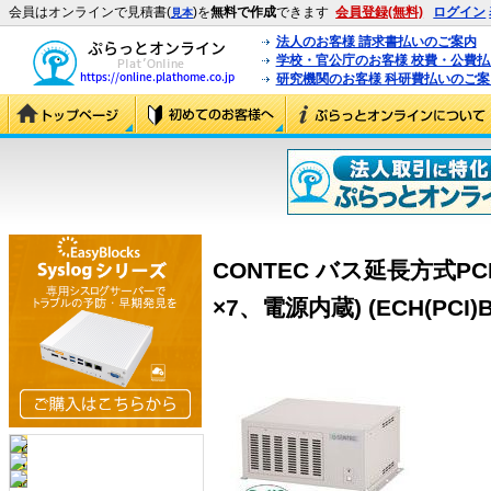
会員はオンラインで見積書(
)を
無料で作成
できます
会員登録(無料)
ログイン
見本
法人のお客様 請求書払いのご案内
学校・官公庁のお客様 校費・公費
研究機関のお客様 科研費払いのご案
CONTEC バス延長方式P
×7、電源内蔵) (ECH(PCI)B