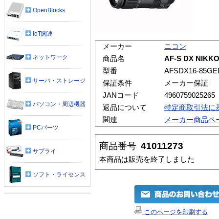
OpenBlocks
IoT関連
メーカー
ニコン
ネットワーク
商品名
AF-S DX NIKKO
型番
AFSDX16-85G
サーバ・ストレージ
保証条件
メーカー保証
JANコード
4960759025265
パソコン・周辺機器
返品について
特定商取引法に
関連
メーカー商品ペ
PCパーツ
商品番号
41011273
サプライ
本商品は販売を終了しました
ソフト・ライセンス
このページを印刷する