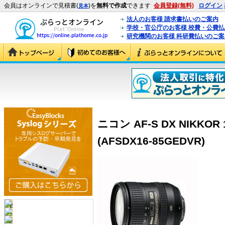
会員はオンラインで見積書(
)を
無料で作成
できます
会員登録(無料)
ログイン
見本
法人のお客様 請求書払いのご案内
学校・官公庁のお客様 校費・公費
研究機関のお客様 科研費払いのご案
ニコン AF-S DX NIKKOR 1
(AFSDX16-85GEDVR)