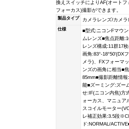
換えスイッチによりAF(オートフ
フォーカス)撮影ができます。
製品タイプ
カメラレンズ/カメラ
仕様
■型式:ニコンFマウン
ムレンズ■焦点距離:16m
レンズ構成:11群17
画角:83°-18°50
メラ)、FXフォーマット
ンズの画角に相当■焦点
85mm■撮影距離情
能■ズーミング:ズー
せ:IF(ニコン内焦
ォーカス、マニュア
スコイルモーター(V
レ補正効果:3.5段※C
ド:NORMAL/ACT