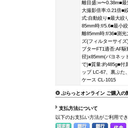
離目盛:∞〜0.38m■
大撮影倍率:0.21倍
式:自動絞り■最大絞り:
85mm時:f/5.6■最
離85mm時:f/36
ズ(フィルターサイズ):
プターFT1適否:AF駆
径)x85mm(バヨ
で)■質量:約485g
ップ LC-67、裏ぶ
ケース CL-1015
ぷらっとオンライン ご購入の
支払方法について
以下のお支払い方法がご利用で