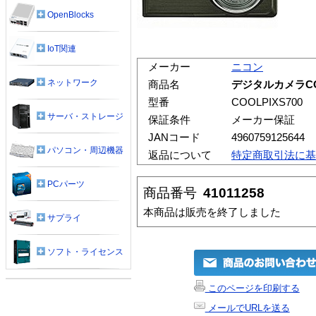
OpenBlocks
IoT関連
メーカー
ニコン
ネットワーク
商品名
デジタルカメラCOO
型番
COOLPIXS700
サーバ・ストレージ
保証条件
メーカー保証
JANコード
4960759125644
パソコン・周辺機器
返品について
特定商取引法に基
PCパーツ
商品番号
41011258
本商品は販売を終了しました
サプライ
ソフト・ライセンス
このページを印刷する
メールでURLを送る