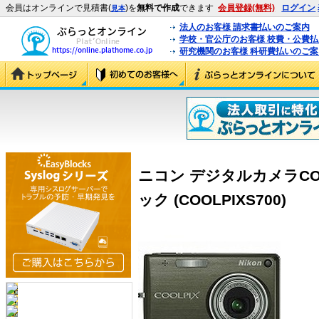
会員はオンラインで見積書(
)を
無料で作成
できます
会員登録(無料)
ログイン
見本
法人のお客様 請求書払いのご案内
学校・官公庁のお客様 校費・公費
研究機関のお客様 科研費払いのご案
ニコン デジタルカメラCOO
ック (COOLPIXS700)