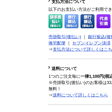
支払方法について
以下のお支払い方法がご利用で
売掛取引(後払い)
｜
銀行振込(後
換宅配便
｜
セブンイレブン決済
⇒
支払方法について詳しくはこ
送料について
1つのご注文毎に
一律1,100円(税
※売掛取引(後払い)のお客様は33
無料！
⇒
送料について詳しくはこちら