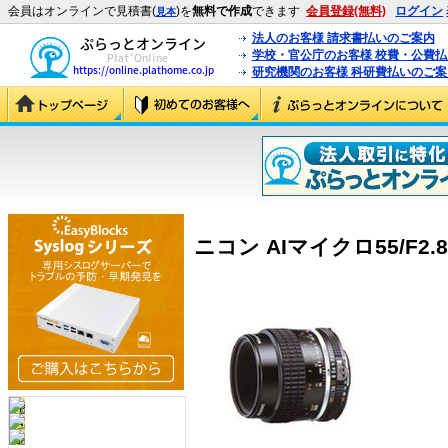
会員はオンラインで見積書(
)を
無料で作成
できます
会員登録(無料)
ログイン
見本
法人のお客様 請求書払いのご案内
学校・官公庁のお客様 校費・公費
研究機関のお客様 科研費払いのご案
ニコン AIマイクロ55/F2.8S 