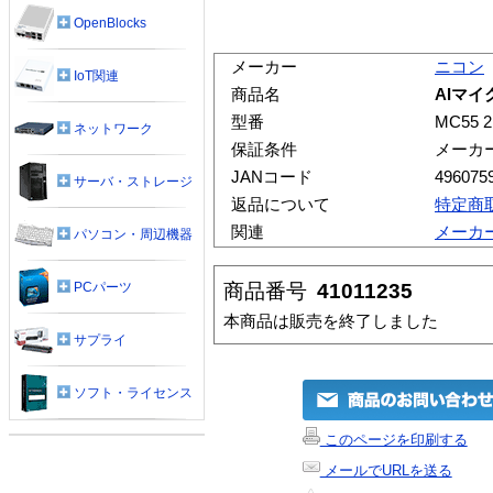
OpenBlocks
メーカー
ニコン
IoT関連
商品名
AIマイク
型番
MC55 2
ネットワーク
保証条件
メーカ
JANコード
496075
サーバ・ストレージ
返品について
特定商
関連
メーカ
パソコン・周辺機器
商品番号
41011235
PCパーツ
本商品は販売を終了しました
サプライ
ソフト・ライセンス
このページを印刷する
メールでURLを送る