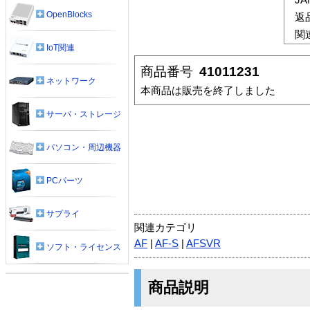
OpenBlocks
返
関
IoT関連
商品番号
41011231
ネットワーク
本商品は販売を終了しました
サーバ・ストレージ
パソコン・周辺機器
PCパーツ
サプライ
関連カテゴリ
AF
|
AF-S
|
AFSVR
ソフト・ライセンス
商品説明