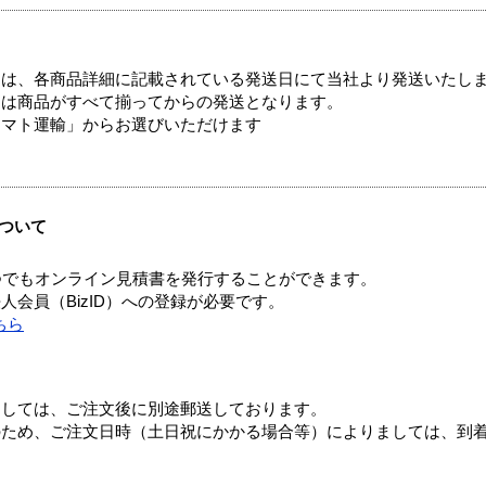
ては、各商品詳細に記載されている発送日にて当社より発送いたし
送は商品がすべて揃ってからの発送となります。
ヤマト運輸」からお選びいただけます
ついて
つでもオンライン見積書を発行することができます。
会員（BizID）への登録が必要です。
ちら
ましては、ご注文後に別途郵送しております。
のため、ご注文日時（土日祝にかかる場合等）によりましては、到