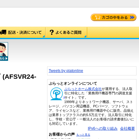
Tweets by platonline
 (AFSVR24-
ぷらっとオンラインについて
ぷらっとホーム株式会社
が運用する、法人取
引に特化した「業務用IT機器専門の調達支援
サイト」です。
1999年よりネットワーク機器、サーバ、スト
レージ、パソコン周辺機器、PCパーツ、ソフトウェ
ア、ライセンスなど、業務用IT機器中心に販売。品揃え
は業界トップクラスの約5.5万点です。法人取引に特化
し、学校・官公庁・一般法人のお客様の請求書後払いに
も対応しています。
IPv6への取り組み
会社概要
お客様からの声
もっと見る