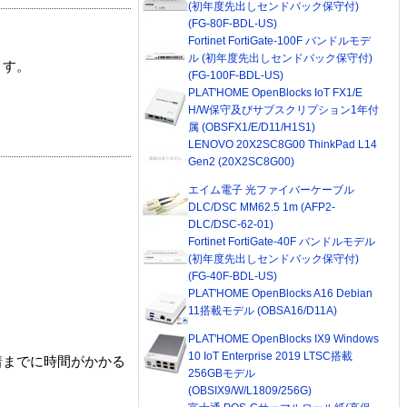
(初年度先出しセンドバック保守付)
(FG-80F-BDL-US)
Fortinet FortiGate-100F バンドルモデ
ル (初年度先出しセンドバック保守付)
ます。
(FG-100F-BDL-US)
PLAT'HOME OpenBlocks IoT FX1/E
H/W保守及びサブスクリプション1年付
属 (OBSFX1/E/D11/H1S1)
LENOVO 20X2SC8G00 ThinkPad L14
Gen2 (20X2SC8G00)
エイム電子 光ファイバーケーブル
DLC/DSC MM62.5 1m (AFP2-
DLC/DSC-62-01)
Fortinet FortiGate-40F バンドルモデル
(初年度先出しセンドバック保守付)
(FG-40F-BDL-US)
PLAT'HOME OpenBlocks A16 Debian
11搭載モデル (OBSA16/D11A)
PLAT'HOME OpenBlocks IX9 Windows
10 IoT Enterprise 2019 LTSC搭載
着までに時間がかかる
256GBモデル
(OBSIX9/W/L1809/256G)