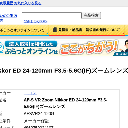
表示履歴
お気に入りを見る
払いのご案内
内
型番まとめ検索»
kor ED 24-120mm F3.5-5.6G(IF)ズームレンズ
ーカー
ニコン
品名
AF-S VR Zoom Nikkor ED 24-120mm F3.5-
5.6G(IF)ズームレンズ
番
AFSVR24-120G
証条件
メーカー保証
ANコード
4960759024107