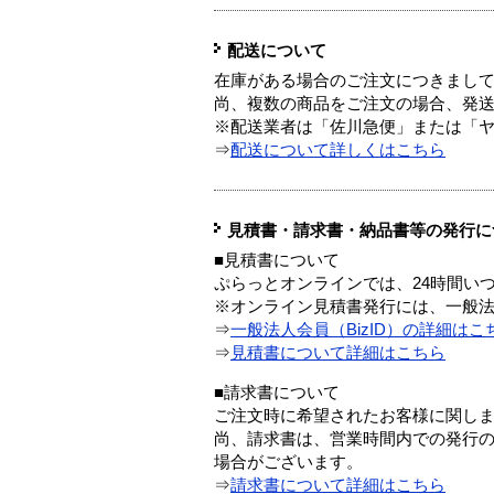
配送について
在庫がある場合のご注文につきまし
尚、複数の商品をご注文の場合、発
※配送業者は「佐川急便」または「
⇒
配送について詳しくはこちら
見積書・請求書・納品書等の発行に
■見積書について
ぷらっとオンラインでは、24時間い
※オンライン見積書発行には、一般法人
⇒
一般法人会員（BizID）の詳細はこ
⇒
見積書について詳細はこちら
■請求書について
ご注文時に希望されたお客様に関し
尚、請求書は、営業時間内での発行
場合がございます。
⇒
請求書について詳細はこちら