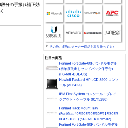
約4段分の手振れ補正効
ズ
その他、多数のメーカー商品を取り扱ってます
注目の商品
Fortinet FortiGate-60Fバンドルモデル
(初年度先出しセンドバック保守付)
(FG-60F-BDL-US)
Hewlett-Packard HP LCD 8500 コンソ
ール (AF642A)
IBM Flex System コンソール・ブレイ
クアウト・ケーブル (81Y5286)
Fortinet Rack Mount Tray
(FortiGate40F/50E/60E/60F/61F/80E/8
0F/FS-108E) (SP-RACKTRAY-02)
Fortinet FortiGate-80F バンドルモデル