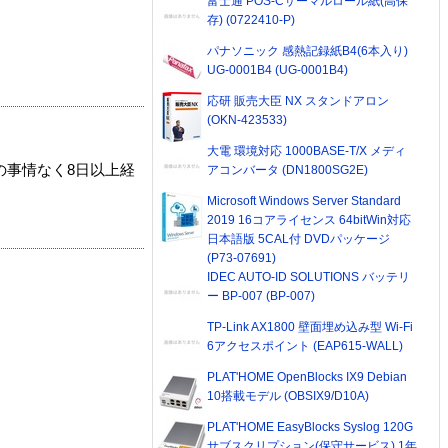
富士通 POS-Cサーマルロール紙(高保
存) (0722410-P)
パナソニック 感熱記録紙B4(6本入り)
UG-0001B4 (UG-0001B4)
応研 販売大臣 NX スタンドアロン
(OKN-423533)
大電 環境対応 1000BASE-T/X メディ
の事情なく8日以上経
アコンバータ (DN1800SG2E)
Microsoft Windows Server Standard
2019 16コアライセンス 64bitWin対応
日本語版 5CAL付 DVDパッケージ
(P73-07691)
IDEC AUTO-ID SOLUTIONS バッテリ
ー BP-007 (BP-007)
TP-Link AX1800 壁面埋め込み型 Wi-Fi
6アクセスポイント (EAP615-WALL)
PLAT'HOME OpenBlocks IX9 Debian
10搭載モデル (OBSIX9/D10A)
PLAT'HOME EasyBlocks Syslog 120G
サブスクリプション(保守サービス) 1年