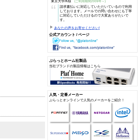
東京大学/K様
(ご利用期間2009年～)
“
請求書払いに対応していただいているので利用
しております。メールでの問い合わせにも丁寧
に対応していただけるので大変ありがたいで
す。
あなたの声をお寄せください!
公式アカウント / ページ
ぷらっとホーム社製品
当社ブランドの製品情報はこちら
人気・定番メーカー
ぷらっとオンラインで人気のメーカーをご紹介！