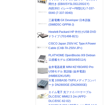
間付き (EBIX/SYSLOG120G/1Y)
内田洋行 イレーザーFB型(大) 7-337-
0040 (7-337-0040)
三菱電機 GX Developer 日本語版
(SW8D5C-GPPW-J)
Hewlett-Packard HP 外付けUSB DVD
ドライブ (701498-B21)
CISCO Japan 250V AC Type A Power
Cable (CAB-TA-250V-JP=)
PLAT'HOME OpenBlocks IX9 Debian
11搭載モデル (OBSIX9/D11A)
金井電器産業 MINI KEYBOARD Pro
USBモデル 英語版 (金井電器)
(HMB632KUS/R)
大電 100BASE-TX/FXメディアコンバ
ータ DN2800GE (DN2800GE)
エイム電子 光ファイバーケーブル
DLC/DSC MM62.5 2m (AFP2-
DLC/DSC-62-02)