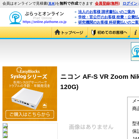
会員はオンラインで見積書(
)を
無料で作成
できます
会員登録(無料)
ログイン
見本
法人のお客様 請求書払いのご案内
学校・官公庁のお客様 校費・公費
研究機関のお客様 科研費払いのご案
ニコン AF-S VR Zoom Nik
120G)
メ
商
型
保
J