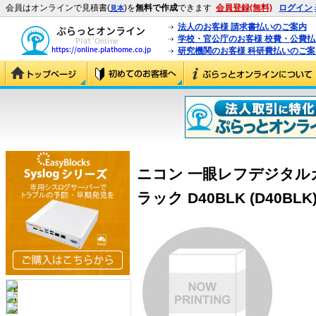
会員はオンラインで見積書(
)を
無料で作成
できます
会員登録(無料)
ログイン
見本
法人のお客様 請求書払いのご案内
学校・官公庁のお客様 校費・公費
研究機関のお客様 科研費払いのご案
ニコン 一眼レフデジタル
ラック D40BLK (D40BLK