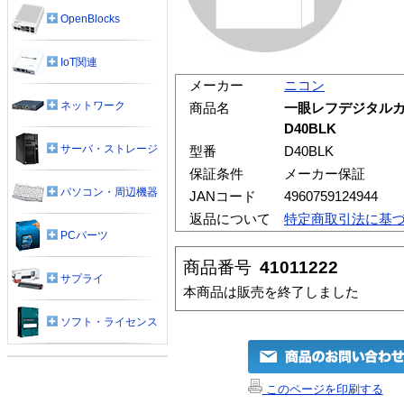
OpenBlocks
IoT関連
メーカー
ニコン
ネットワーク
商品名
一眼レフデジタルカ
D40BLK
サーバ・ストレージ
型番
D40BLK
保証条件
メーカー保証
パソコン・周辺機器
JANコード
4960759124944
返品について
特定商取引法に基
PCパーツ
商品番号
41011222
サプライ
本商品は販売を終了しました
ソフト・ライセンス
このページを印刷する