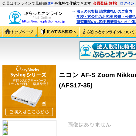
会員はオンラインで見積書(
)を
無料で作成
できます
会員登録(無料)
ログイン
見本
法人のお客様 請求書払いのご案内
学校・官公庁のお客様 校費・公費
研究機関のお客様 科研費払いのご案
ニコン AF-S Zoom Nikkor
(AFS17-35)