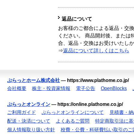
返品について
お客様のご都合による返品・交
ください。 商品開封後、または
合、返品・交換はお受けいたし
⇒
返品について詳しくはこちら
ぷらっとホーム株式会社
—
https://www.plathome.co.jp/
会社概要
株主・投資家情報
電子公告
OpenBlocks
ぷらっとオンライン
—
https://online.plathome.co.jp/
ご利用ガイド
ぷらっとオンラインについて
見積書・納
配送・決済について
よくあるご質問
特定商取引法に基
個人情報取り扱い方針
校費・公費・科研費払い取引のご