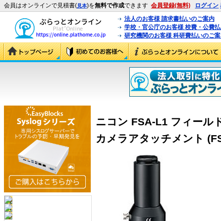
会員はオンラインで見積書(
)を
無料で作成
できます
会員登録(無料)
ログイン
見本
法人のお客様 請求書払いのご案内
学校・官公庁のお客様 校費・公費
研究機関のお客様 科研費払いのご案
ニコン FSA-L1 フィ
カメラアタッチメント (FSA