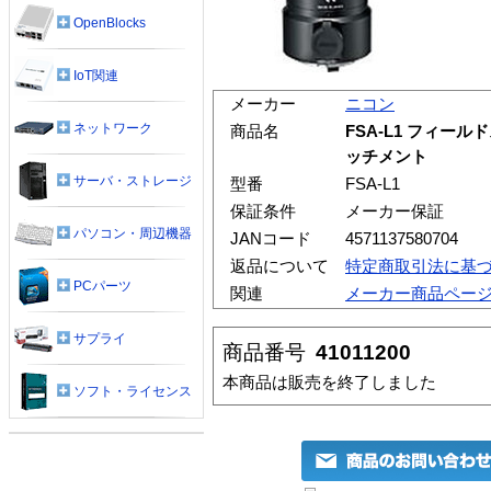
OpenBlocks
IoT関連
メーカー
ニコン
ネットワーク
商品名
FSA-L1 フィ
ッチメント
サーバ・ストレージ
型番
FSA-L1
保証条件
メーカー保証
パソコン・周辺機器
JANコード
4571137580704
返品について
特定商取引法に基
PCパーツ
関連
メーカー商品ペー
サプライ
商品番号
41011200
本商品は販売を終了しました
ソフト・ライセンス