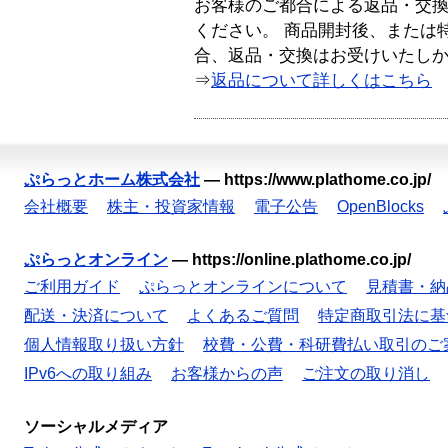
お客様のご都合による返品・交
ください。 商品開封後、または
合、返品・交換はお受けいたし
⇒
返品について詳しくはこちら
ぷらっとホーム株式会社
—
https://www.plathome.co.jp/
会社概要
株主・投資家情報
電子公告
OpenBlocks
ぷらっとオンライン
—
https://online.plathome.co.jp/
ご利用ガイド
ぷらっとオンラインについて
見積書・納
配送・決済について
よくあるご質問
特定商取引法に基
個人情報取り扱い方針
校費・公費・科研費払い取引のご
IPv6への取り組み
お客様からの声
ご注文の取り消し
ソーシャルメディア