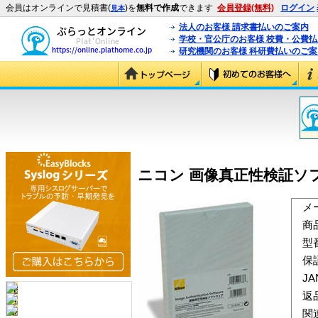
会員はオンラインで見積書(
)を
無料で作成
できます
会員登録(無料)
ログイン
見本
法人のお客様 請求書払いのご案内
学校・官公庁のお客様 校費・公費
研究機関のお客様 科研費払いのご案
ニコン 画像真正性検証ソフ
メ
商
型
保
J
返
関