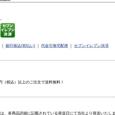
す。
｜
銀行振込(前払い)
｜
代金引換宅配便
｜
セブンイレブン決済
00円（税込）以上のご注文で送料無料！
ては、各商品詳細に記載されている発送日にて当社より発送いたし