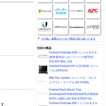
その他、多数のメーカー商品を取り扱ってます
注目の商品
Fortinet FortiGate-60Fバンドルモデル
(初年度先出しセンドバック保守付)
(FG-60F-BDL-US)
Hewlett-Packard HP LCD 8500 コンソ
ール (AF642A)
IBM Flex System コンソール・ブレイ
クアウト・ケーブル (81Y5286)
Fortinet Rack Mount Tray
(FortiGate40F/50E/60E/60F/61F/80E/8
0F/FS-108E) (SP-RACKTRAY-02)
Fortinet FortiGate-80F バンドルモデル
ます。