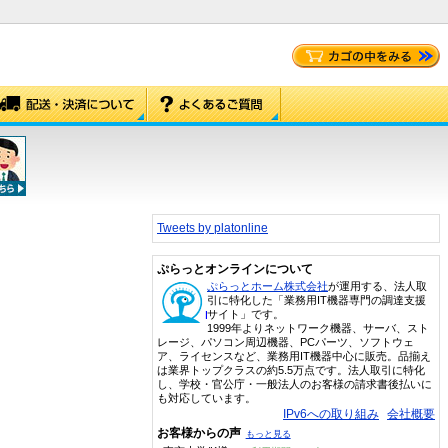
Tweets by platonline
ぷらっとオンラインについて
ぷらっとホーム株式会社
が運用する、法人取
引に特化した「業務用IT機器専門の調達支援
サイト」です。
1999年よりネットワーク機器、サーバ、スト
レージ、パソコン周辺機器、PCパーツ、ソフトウェ
ア、ライセンスなど、業務用IT機器中心に販売。品揃え
は業界トップクラスの約5.5万点です。法人取引に特化
し、学校・官公庁・一般法人のお客様の請求書後払いに
も対応しています。
IPv6への取り組み
会社概要
お客様からの声
もっと見る