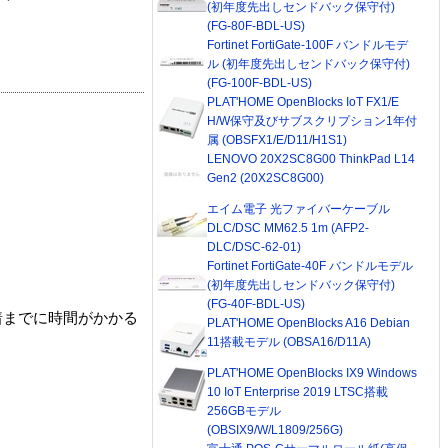
(初年度先出しセンドバック保守付)
(FG-80F-BDL-US)
Fortinet FortiGate-100F バンドルモデ
ル (初年度先出しセンドバック保守付)
(FG-100F-BDL-US)
PLAT'HOME OpenBlocks IoT FX1/E
H/W保守及びサブスクリプション1年付
属 (OBSFX1/E/D11/H1S1)
LENOVO 20X2SC8G00 ThinkPad L14
Gen2 (20X2SC8G00)
エイム電子 光ファイバーケーブル
DLC/DSC MM62.5 1m (AFP2-
DLC/DSC-62-01)
Fortinet FortiGate-40F バンドルモデル
(初年度先出しセンドバック保守付)
(FG-40F-BDL-US)
着までに時間がかかる
PLAT'HOME OpenBlocks A16 Debian
11搭載モデル (OBSA16/D11A)
PLAT'HOME OpenBlocks IX9 Windows
10 IoT Enterprise 2019 LTSC搭載
256GBモデル
(OBSIX9/W/L1809/256G)