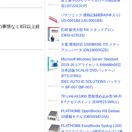
富士通 POS-Cサーマルロール紙(高保
存) (0722410-P)
パナソニック 感熱記録紙B4(6本入り)
UG-0001B4 (UG-0001B4)
の事情なく8日以上経
応研 販売大臣 NX スタンドアロン
(OKN-423533)
大電 環境対応 1000BASE-T/X メディ
アコンバータ (DN1800SG2E)
Microsoft Windows Server Standard
2019 16コアライセンス 64bitWin対応
日本語版 5CAL付 DVDパッケージ
(P73-07691)
IDEC AUTO-ID SOLUTIONS バッテリ
ー BP-007 (BP-007)
TP-Link AX1800 壁面埋め込み型 Wi-Fi
6アクセスポイント (EAP615-WALL)
PLAT'HOME OpenBlocks IX9 Debian
10搭載モデル (OBSIX9/D10A)
PLAT'HOME EasyBlocks Syslog 120G
サブスクリプション(保守サービス) 1年