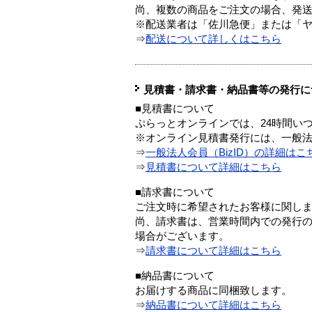
尚、複数の商品をご注文の場合、発
※配送業者は「佐川急便」または「
⇒
配送について詳しくはこちら
見積書・請求書・納品書等の発行に
■見積書について
ぷらっとオンラインでは、24時間い
※オンライン見積書発行には、一般法人
⇒
一般法人会員（BizID）の詳細はこ
⇒
見積書について詳細はこちら
■請求書について
ご注文時に希望されたお客様に関し
尚、請求書は、営業時間内での発行
場合がございます。
⇒
請求書について詳細はこちら
■納品書について
お届けする商品に同梱致します。
⇒
納品書について詳細はこちら