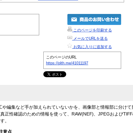
このページを印刷する
メールでURLを送る
お気に入りに追加する
このページのURL
https://plth.me/41011197
加工や編集など手が加えられていないかを、画像部と情報部に分けて
正性確認のための情報を使って、RAW(NEF)、JPEGおよびTIF
ます。
注意点