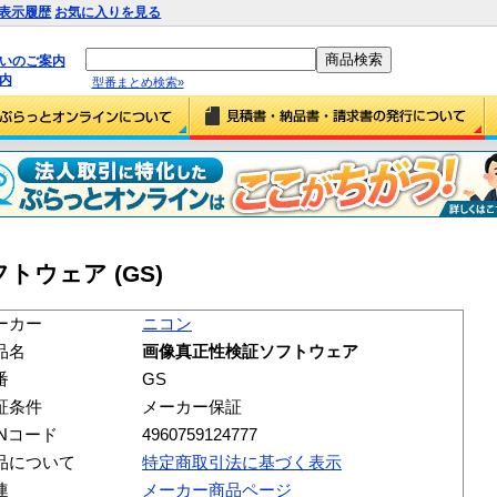
表示履歴
お気に入りを見る
払いのご案内
内
型番まとめ検索»
トウェア (GS)
ーカー
ニコン
品名
画像真正性検証ソフトウェア
番
GS
証条件
メーカー保証
ANコード
4960759124777
品について
特定商取引法に基づく表示
連
メーカー商品ページ