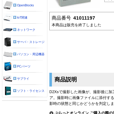
OpenBlocks
商品番号
41011197
IoT関連
本商品は販売を終了しました
ネットワーク
サーバ・ストレージ
パソコン・周辺機器
PCパーツ
商品説明
サプライ
ソフト・ライセンス
D2Xsで撮影した画像が、撮影後に
ア。撮影時に画像ファイルに添付する真
影時の状態と同じかどうかを判定し
ぷらっとオンライン ご購入の際の