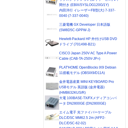
間付き (EBIX/SYSLOG120G/1Y)
内田洋行 イレーザーFB型(大) 7-337-
0040 (7-337-0040)
三菱電機 GX Developer 日本語版
(SW8D5C-GPPW-J)
Hewlett-Packard HP 外付けUSB DVD
ドライブ (701498-B21)
CISCO Japan 250V AC Type A Power
Cable (CAB-TA-250V-JP=)
PLAT'HOME OpenBlocks IX9 Debian
11搭載モデル (OBSIX9/D11A)
金井電器産業 MINI KEYBOARD Pro
USBモデル 英語版 (金井電器)
(HMB632KUS/R)
大電 100BASE-TX/FXメディアコンバ
ータ DN2800GE (DN2800GE)
エイム電子 光ファイバーケーブル
DLC/DSC MM62.5 2m (AFP2-
DLC/DSC-62-02)