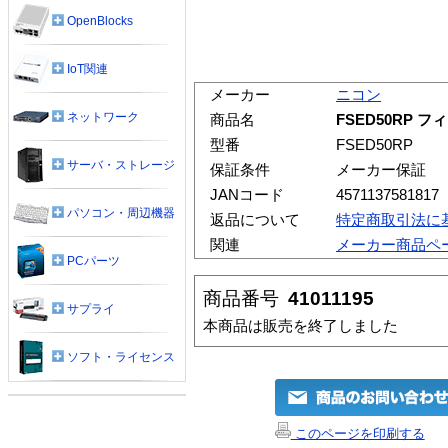
OpenBlocks
IoT関連
メーカー
ニコン
ネットワーク
商品名
FSED50RP 
型番
FSED50RP
サーバ・ストレージ
保証条件
メーカー保証
JANコード
4571137581817
パソコン・周辺機器
返品について
特定商取引法に
関連
メーカー商品ペ
PCパーツ
商品番号
41011195
サプライ
本商品は販売を終了しました
ソフト・ライセンス
このページを印刷する