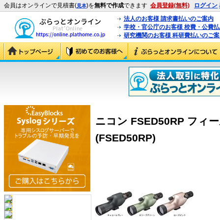
会員はオンラインで見積書(
)を
無料で作成
できます
会員登録(無料)
ログイン
見本
法人のお客様 請求書払いのご案内
学校・官公庁のお客様 校費・公費
研究機関のお客様 科研費払いのご案
ニコン FSED50RP フ
(FSED50RP)