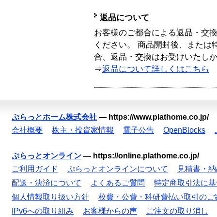
返品について
お客様のご都合による返品・交
ください。 商品開封後、または
合、返品・交換はお受けいたし
⇒
返品について詳しくはこちら
ぷらっとホーム株式会社
—
https://www.plathome.co.jp/
会社概要
株主・投資家情報
電子公告
OpenBlocks
ぷらっとオンライン
—
https://online.plathome.co.jp/
ご利用ガイド
ぷらっとオンラインについて
見積書・納
配送・決済について
よくあるご質問
特定商取引法に基
個人情報取り扱い方針
校費・公費・科研費払い取引のご
IPv6への取り組み
お客様からの声
ご注文の取り消し