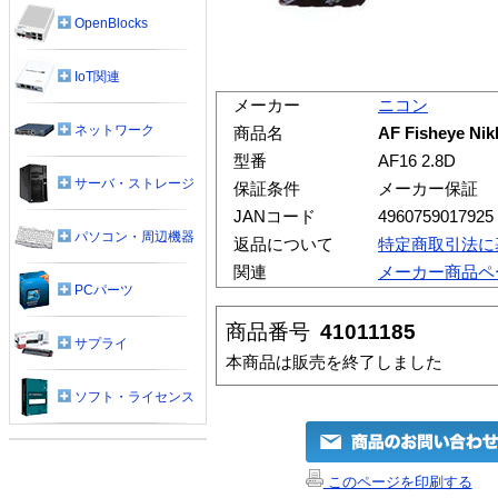
OpenBlocks
IoT関連
メーカー
ニコン
ネットワーク
商品名
AF Fisheye N
型番
AF16 2.8D
サーバ・ストレージ
保証条件
メーカー保証
JANコード
4960759017925
パソコン・周辺機器
返品について
特定商取引法に
関連
メーカー商品ペ
PCパーツ
商品番号
41011185
サプライ
本商品は販売を終了しました
ソフト・ライセンス
このページを印刷する