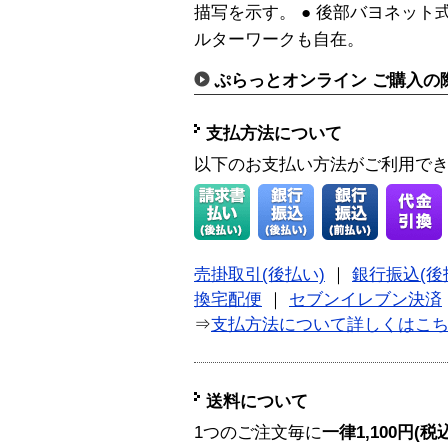
描写を示す。 ● 後部バヨネット
ルターワークも自在。
ぷらっとオンライン ご購入の
支払方法について
以下のお支払い方法がご利用で
売掛取引(後払い)
｜
銀行振込(後
換宅配便
｜
セブンイレブン決済
⇒
支払方法について詳しくはこ
送料について
1つのご注文毎に
一律1,100円(税