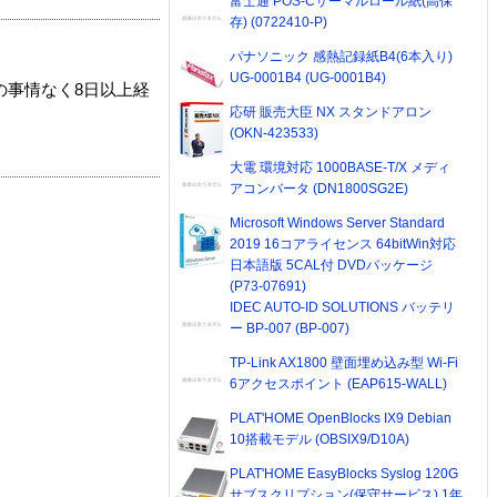
富士通 POS-Cサーマルロール紙(高保
存) (0722410-P)
パナソニック 感熱記録紙B4(6本入り)
UG-0001B4 (UG-0001B4)
の事情なく8日以上経
応研 販売大臣 NX スタンドアロン
(OKN-423533)
大電 環境対応 1000BASE-T/X メディ
アコンバータ (DN1800SG2E)
Microsoft Windows Server Standard
2019 16コアライセンス 64bitWin対応
日本語版 5CAL付 DVDパッケージ
(P73-07691)
IDEC AUTO-ID SOLUTIONS バッテリ
ー BP-007 (BP-007)
TP-Link AX1800 壁面埋め込み型 Wi-Fi
6アクセスポイント (EAP615-WALL)
PLAT'HOME OpenBlocks IX9 Debian
10搭載モデル (OBSIX9/D10A)
PLAT'HOME EasyBlocks Syslog 120G
サブスクリプション(保守サービス) 1年