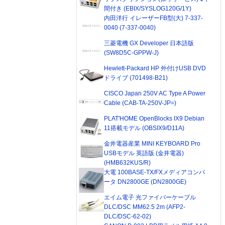
間付き (EBIX/SYSLOG120G/1Y)
内田洋行 イレーザーFB型(大) 7-337-
0040 (7-337-0040)
三菱電機 GX Developer 日本語版
(SW8D5C-GPPW-J)
Hewlett-Packard HP 外付けUSB DVD
ドライブ (701498-B21)
CISCO Japan 250V AC Type A Power
Cable (CAB-TA-250V-JP=)
PLAT'HOME OpenBlocks IX9 Debian
11搭載モデル (OBSIX9/D11A)
金井電器産業 MINI KEYBOARD Pro
USBモデル 英語版 (金井電器)
(HMB632KUS/R)
大電 100BASE-TX/FXメディアコンバ
ータ DN2800GE (DN2800GE)
エイム電子 光ファイバーケーブル
DLC/DSC MM62.5 2m (AFP2-
DLC/DSC-62-02)