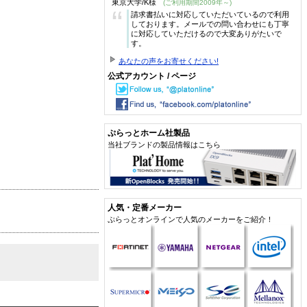
東京大学/K様
(ご利用期間2009年～)
“
請求書払いに対応していただいているので利用
しております。メールでの問い合わせにも丁寧
に対応していただけるので大変ありがたいで
す。
あなたの声をお寄せください!
公式アカウント / ページ
ぷらっとホーム社製品
当社ブランドの製品情報はこちら
人気・定番メーカー
ぷらっとオンラインで人気のメーカーをご紹介！