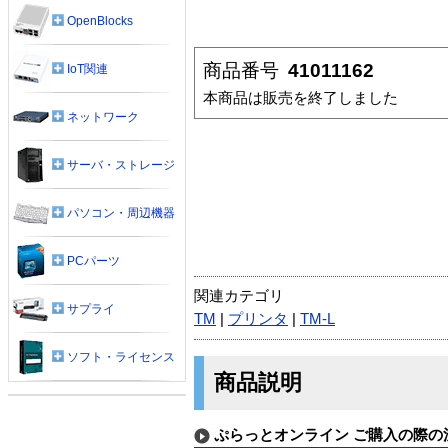
OpenBlocks
商品番号
41011162
IoT関連
本商品は販売を終了しました
ネットワーク
サーバ・ストレージ
パソコン・周辺機器
PCパーツ
関連カテゴリ
サプライ
TM
|
プリンタ
|
TM-L
ソフト・ライセンス
商品説明
ぷらっとオンライン ご購入の際の