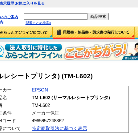
表示履歴
お気に入りを見る
払いのご案内
内
型番まとめ検索»
マルレシートプリンタ) (TM-L602)
ーカー
EPSON
品名
TM-L602 (サーマルレシートプリンタ)
番
TM-L602
証条件
メーカー保証
ANコード
4965957248362
品について
特定商取引法に基づく表示