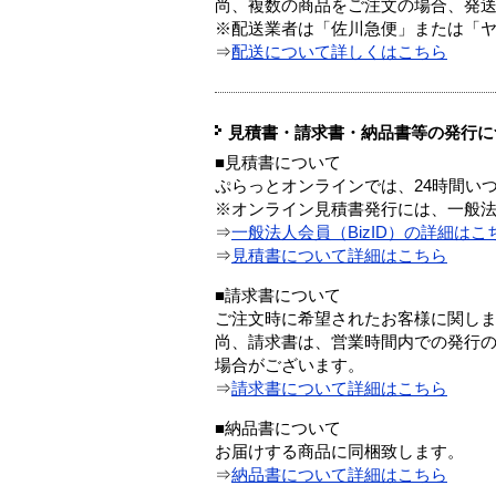
尚、複数の商品をご注文の場合、発
※配送業者は「佐川急便」または「
⇒
配送について詳しくはこちら
見積書・請求書・納品書等の発行に
■見積書について
ぷらっとオンラインでは、24時間い
※オンライン見積書発行には、一般法人
⇒
一般法人会員（BizID）の詳細はこ
⇒
見積書について詳細はこちら
■請求書について
ご注文時に希望されたお客様に関し
尚、請求書は、営業時間内での発行
場合がございます。
⇒
請求書について詳細はこちら
■納品書について
お届けする商品に同梱致します。
⇒
納品書について詳細はこちら