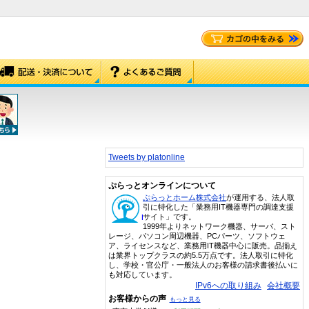
Tweets by platonline
ぷらっとオンラインについて
ぷらっとホーム株式会社
が運用する、法人取
引に特化した「業務用IT機器専門の調達支援
サイト」です。
1999年よりネットワーク機器、サーバ、スト
レージ、パソコン周辺機器、PCパーツ、ソフトウェ
ア、ライセンスなど、業務用IT機器中心に販売。品揃え
は業界トップクラスの約5.5万点です。法人取引に特化
し、学校・官公庁・一般法人のお客様の請求書後払いに
も対応しています。
IPv6への取り組み
会社概要
お客様からの声
もっと見る