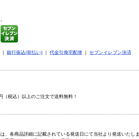
す。
｜
銀行振込(前払い)
｜
代金引換宅配便
｜
セブンイレブン決済
00円（税込）以上のご注文で送料無料！
ては、各商品詳細に記載されている発送日にて当社より発送いたし