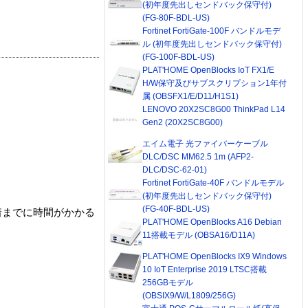
(初年度先出しセンドバック保守付)
(FG-80F-BDL-US)
Fortinet FortiGate-100F バンドルモデ
ル (初年度先出しセンドバック保守付)
(FG-100F-BDL-US)
PLAT'HOME OpenBlocks IoT FX1/E
H/W保守及びサブスクリプション1年付
属 (OBSFX1/E/D11/H1S1)
LENOVO 20X2SC8G00 ThinkPad L14
Gen2 (20X2SC8G00)
エイム電子 光ファイバーケーブル
DLC/DSC MM62.5 1m (AFP2-
DLC/DSC-62-01)
Fortinet FortiGate-40F バンドルモデル
(初年度先出しセンドバック保守付)
(FG-40F-BDL-US)
着までに時間がかかる
PLAT'HOME OpenBlocks A16 Debian
11搭載モデル (OBSA16/D11A)
PLAT'HOME OpenBlocks IX9 Windows
10 IoT Enterprise 2019 LTSC搭載
256GBモデル
(OBSIX9/W/L1809/256G)