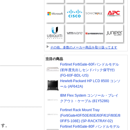
その他、多数のメーカー商品を取り扱ってます
注目の商品
Fortinet FortiGate-60Fバンドルモデル
(初年度先出しセンドバック保守付)
(FG-60F-BDL-US)
Hewlett-Packard HP LCD 8500 コンソ
ール (AF642A)
IBM Flex System コンソール・ブレイ
クアウト・ケーブル (81Y5286)
Fortinet Rack Mount Tray
(FortiGate40F/50E/60E/60F/61F/80E/8
0F/FS-108E) (SP-RACKTRAY-02)
ます。
Fortinet FortiGate-80F バンドルモデル