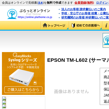
会員はオンラインで見積書(
)を
無料で作成
できます
会員登録(無料)
ログイン
見本
法人のお客様 請求書払いのご案内
学校・官公庁のお客様 校費・公費
研究機関のお客様 科研費払いのご案
EPSON TM-L602 (サー
メ
商
型
保
J
返