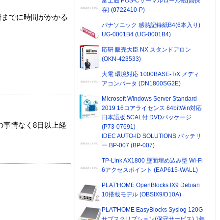
富士通 POS-Cサーマルロール紙(高保
存) (0722410-P)
着までに時間がかかる
パナソニック 感熱記録紙B4(6本入り)
UG-0001B4 (UG-0001B4)
応研 販売大臣 NX スタンドアロン
(OKN-423533)
大電 環境対応 1000BASE-T/X メディ
アコンバータ (DN1800SG2E)
Microsoft Windows Server Standard
2019 16コアライセンス 64bitWin対応
日本語版 5CAL付 DVDパッケージ
の事情なく8日以上経
(P73-07691)
IDEC AUTO-ID SOLUTIONS バッテリ
ー BP-007 (BP-007)
TP-Link AX1800 壁面埋め込み型 Wi-Fi
6アクセスポイント (EAP615-WALL)
PLAT'HOME OpenBlocks IX9 Debian
10搭載モデル (OBSIX9/D10A)
PLAT'HOME EasyBlocks Syslog 120G
サブスクリプション(保守サービス) 1年