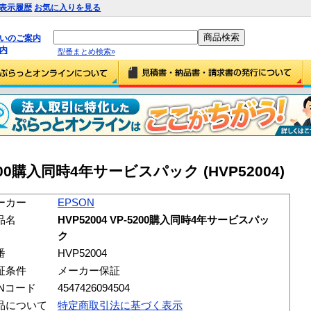
表示履歴
お気に入りを見る
払いのご案内
内
型番まとめ検索»
-5200購入同時4年サービスパック (HVP52004)
ーカー
EPSON
品名
HVP52004 VP-5200購入同時4年サービスパッ
ク
番
HVP52004
証条件
メーカー保証
ANコード
4547426094504
品について
特定商取引法に基づく表示