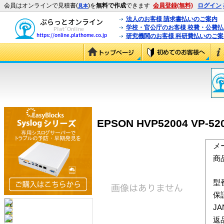
会員はオンラインで見積書(
)を
無料で作成
できます
会員登録(無料)
ログイン
見本
法人のお客様 請求書払いのご案内
学校・官公庁のお客様 校費・公費
研究機関のお客様 科研費払いのご案
EPSON HVP52004 VP
メ
商
型
保
J
返