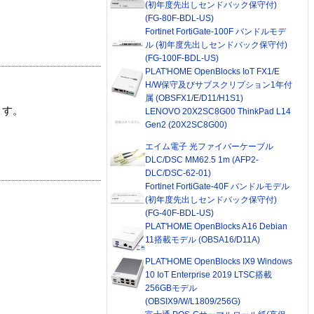
(初年度先出しセンドバック保守付)
(FG-80F-BDL-US)
Fortinet FortiGate-100F バンドルモデ
ル (初年度先出しセンドバック保守付)
(FG-100F-BDL-US)
PLAT'HOME OpenBlocks IoT FX1/E
H/W保守及びサブスクリプション1年付
属 (OBSFX1/E/D11/H1S1)
ます。
LENOVO 20X2SC8G00 ThinkPad L14
Gen2 (20X2SC8G00)
エイム電子 光ファイバーケーブル
DLC/DSC MM62.5 1m (AFP2-
DLC/DSC-62-01)
Fortinet FortiGate-40F バンドルモデル
(初年度先出しセンドバック保守付)
(FG-40F-BDL-US)
PLAT'HOME OpenBlocks A16 Debian
11搭載モデル (OBSA16/D11A)
PLAT'HOME OpenBlocks IX9 Windows
10 IoT Enterprise 2019 LTSC搭載
256GBモデル
(OBSIX9/W/L1809/256G)