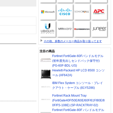
その他、多数のメーカー商品を取り扱ってます
注目の商品
Fortinet FortiGate-60Fバンドルモデル
(初年度先出しセンドバック保守付)
(FG-60F-BDL-US)
Hewlett-Packard HP LCD 8500 コンソ
ール (AF642A)
IBM Flex System コンソール・ブレイ
クアウト・ケーブル (81Y5286)
Fortinet Rack Mount Tray
(FortiGate40F/50E/60E/60F/61F/80E/8
0F/FS-108E) (SP-RACKTRAY-02)
Fortinet FortiGate-80F バンドルモデル