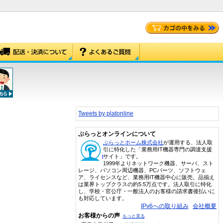
Tweets by platonline
ぷらっとオンラインについて
ぷらっとホーム株式会社
が運用する、法人取
引に特化した「業務用IT機器専門の調達支援
サイト」です。
1999年よりネットワーク機器、サーバ、スト
レージ、パソコン周辺機器、PCパーツ、ソフトウェ
ア、ライセンスなど、業務用IT機器中心に販売。品揃え
は業界トップクラスの約5.5万点です。法人取引に特化
し、学校・官公庁・一般法人のお客様の請求書後払いに
も対応しています。
IPv6への取り組み
会社概要
お客様からの声
もっと見る