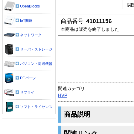
関
OpenBlocks
商品番号
41011156
IoT関連
本商品は販売を終了しました
ネットワーク
サーバ・ストレージ
パソコン・周辺機器
PCパーツ
関連カテゴリ
サプライ
HVP
ソフト・ライセンス
商品説明
関連リンク