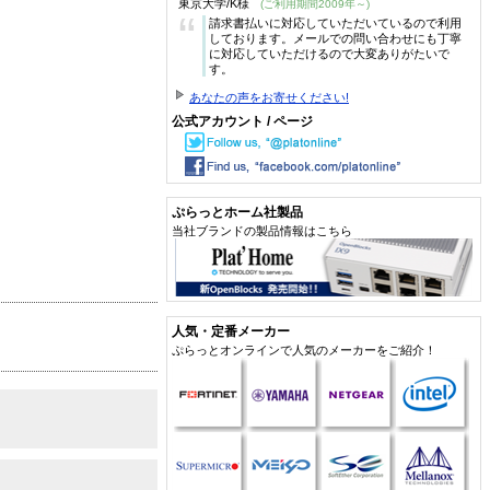
東京大学/K様
(ご利用期間2009年～)
“
請求書払いに対応していただいているので利用
しております。メールでの問い合わせにも丁寧
に対応していただけるので大変ありがたいで
す。
あなたの声をお寄せください!
公式アカウント / ページ
ぷらっとホーム社製品
当社ブランドの製品情報はこちら
人気・定番メーカー
ぷらっとオンラインで人気のメーカーをご紹介！