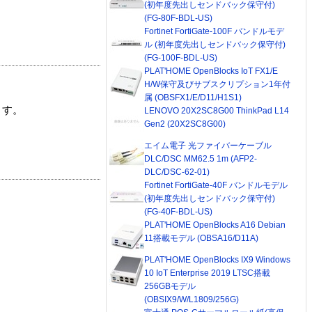
(初年度先出しセンドバック保守付)
(FG-80F-BDL-US)
Fortinet FortiGate-100F バンドルモデ
ル (初年度先出しセンドバック保守付)
(FG-100F-BDL-US)
PLAT'HOME OpenBlocks IoT FX1/E
H/W保守及びサブスクリプション1年付
属 (OBSFX1/E/D11/H1S1)
ます。
LENOVO 20X2SC8G00 ThinkPad L14
Gen2 (20X2SC8G00)
エイム電子 光ファイバーケーブル
DLC/DSC MM62.5 1m (AFP2-
DLC/DSC-62-01)
Fortinet FortiGate-40F バンドルモデル
(初年度先出しセンドバック保守付)
(FG-40F-BDL-US)
PLAT'HOME OpenBlocks A16 Debian
11搭載モデル (OBSA16/D11A)
PLAT'HOME OpenBlocks IX9 Windows
10 IoT Enterprise 2019 LTSC搭載
256GBモデル
(OBSIX9/W/L1809/256G)