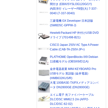
間付き (EBIX/SYSLOG120G/1Y)
内田洋行 イレーザーFB型(大) 7-337-
0040 (7-337-0040)
三菱電機 GX Developer 日本語版
(SW8D5C-GPPW-J)
Hewlett-Packard HP 外付けUSB DVD
ドライブ (701498-B21)
CISCO Japan 250V AC Type A Power
Cable (CAB-TA-250V-JP=)
PLAT'HOME OpenBlocks IX9 Debian
11搭載モデル (OBSIX9/D11A)
金井電器産業 MINI KEYBOARD Pro
USBモデル 英語版 (金井電器)
(HMB632KUS/R)
大電 100BASE-TX/FXメディアコンバ
ータ DN2800GE (DN2800GE)
エイム電子 光ファイバーケーブル
DLC/DSC MM62.5 2m (AFP2-
DLC/DSC-62-02)