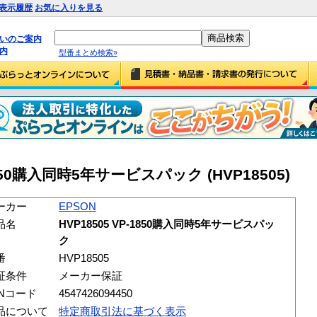
表示履歴
お気に入りを見る
払いのご案内
内
型番まとめ検索»
-1850購入同時5年サービスパック (HVP18505)
ーカー
EPSON
品名
HVP18505 VP-1850購入同時5年サービスパッ
ク
番
HVP18505
証条件
メーカー保証
ANコード
4547426094450
品について
特定商取引法に基づく表示