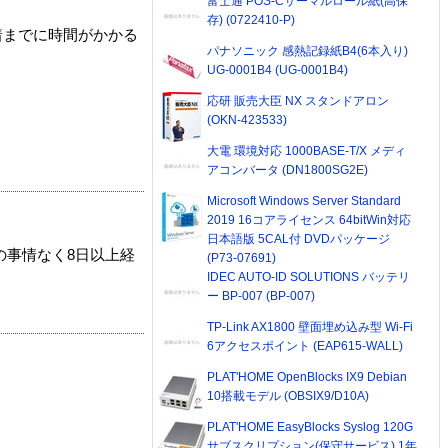
富士通 POS-Cサーマルロール紙(高保
存) (0722410-P)
着までに時間がかかる
パナソニック 感熱記録紙B4(6本入り)
UG-0001B4 (UG-0001B4)
応研 販売大臣 NX スタンドアロン
(OKN-423533)
大電 環境対応 1000BASE-T/X メディ
アコンバータ (DN1800SG2E)
Microsoft Windows Server Standard
2019 16コアライセンス 64bitWin対応
日本語版 5CAL付 DVDパッケージ
の事情なく8日以上経
(P73-07691)
IDEC AUTO-ID SOLUTIONS バッテリ
ー BP-007 (BP-007)
TP-Link AX1800 壁面埋め込み型 Wi-Fi
6アクセスポイント (EAP615-WALL)
PLAT'HOME OpenBlocks IX9 Debian
10搭載モデル (OBSIX9/D10A)
PLAT'HOME EasyBlocks Syslog 120G
サブスクリプション(保守サービス) 1年