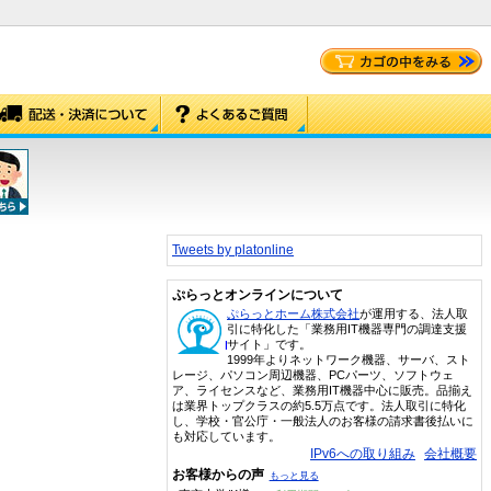
Tweets by platonline
ぷらっとオンラインについて
ぷらっとホーム株式会社
が運用する、法人取
引に特化した「業務用IT機器専門の調達支援
サイト」です。
1999年よりネットワーク機器、サーバ、スト
レージ、パソコン周辺機器、PCパーツ、ソフトウェ
ア、ライセンスなど、業務用IT機器中心に販売。品揃え
は業界トップクラスの約5.5万点です。法人取引に特化
し、学校・官公庁・一般法人のお客様の請求書後払いに
も対応しています。
IPv6への取り組み
会社概要
お客様からの声
もっと見る