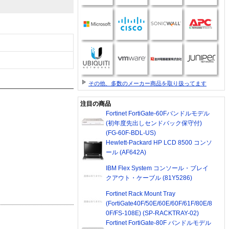
その他、多数のメーカー商品を取り扱ってます
注目の商品
Fortinet FortiGate-60Fバンドルモデル
(初年度先出しセンドバック保守付)
(FG-60F-BDL-US)
Hewlett-Packard HP LCD 8500 コンソ
ール (AF642A)
IBM Flex System コンソール・ブレイ
クアウト・ケーブル (81Y5286)
Fortinet Rack Mount Tray
(FortiGate40F/50E/60E/60F/61F/80E/8
0F/FS-108E) (SP-RACKTRAY-02)
Fortinet FortiGate-80F バンドルモデル