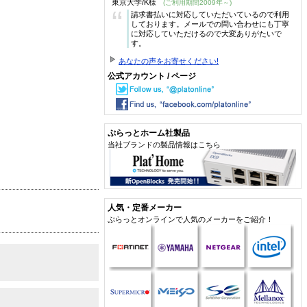
東京大学/K様
(ご利用期間2009年～)
“
請求書払いに対応していただいているので利用
しております。メールでの問い合わせにも丁寧
に対応していただけるので大変ありがたいで
す。
あなたの声をお寄せください!
公式アカウント / ページ
ぷらっとホーム社製品
当社ブランドの製品情報はこちら
人気・定番メーカー
ぷらっとオンラインで人気のメーカーをご紹介！