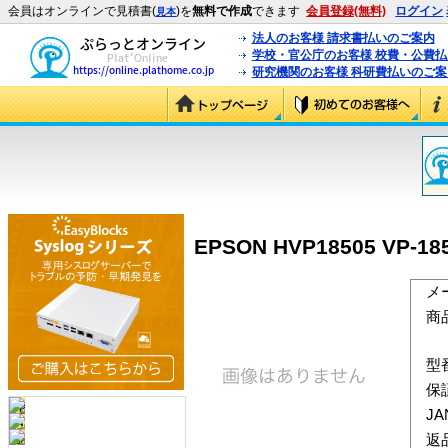
会員はオンラインで見積書(
)を
無料で作成
できます
会員登録(無料)
ログイン
見本
法人のお客様 請求書払いのご案内
学校・官公庁のお客様 校費・公費
研究機関のお客様 科研費払いのご案
EPSON HVP18505 VP
メ
商
型
保
J
返