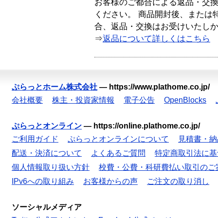
お客様のご都合による返品・交
ください。 商品開封後、または
合、返品・交換はお受けいたし
⇒
返品について詳しくはこちら
ぷらっとホーム株式会社
—
https://www.plathome.co.jp/
会社概要
株主・投資家情報
電子公告
OpenBlocks
ぷらっとオンライン
—
https://online.plathome.co.jp/
ご利用ガイド
ぷらっとオンラインについて
見積書・納
配送・決済について
よくあるご質問
特定商取引法に基
個人情報取り扱い方針
校費・公費・科研費払い取引のご
IPv6への取り組み
お客様からの声
ご注文の取り消し
ソーシャルメディア