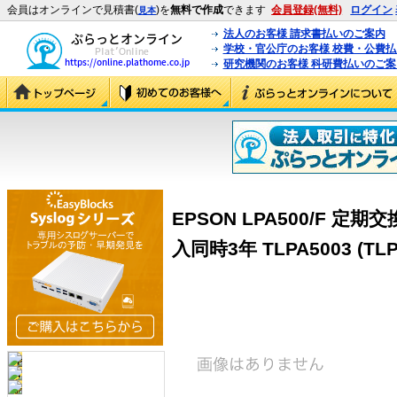
会員はオンラインで見積書(
)を
無料で作成
できます
会員登録(無料)
ログイン
見本
法人のお客様 請求書払いのご案内
学校・官公庁のお客様 校費・公費
研究機関のお客様 科研費払いのご案
EPSON LPA500/F 
入同時3年 TLPA5003 (TLP