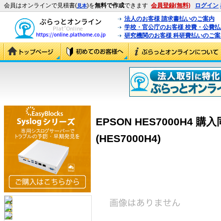
会員はオンラインで見積書(
)を
無料で作成
できます
会員登録(無料)
ログイン
見本
法人のお客様 請求書払いのご案内
学校・官公庁のお客様 校費・公費
研究機関のお客様 科研費払いのご案
EPSON HES7000H4 購入
(HES7000H4)