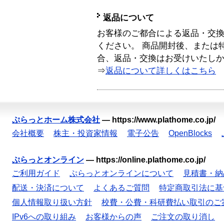
返品について
お客様のご都合による返品・交
ください。 商品開封後、または
合、返品・交換はお受けいたし
⇒
返品について詳しくはこちら
ぷらっとホーム株式会社
—
https://www.plathome.co.jp/
会社概要
株主・投資家情報
電子公告
OpenBlocks
ぷらっとオンライン
—
https://online.plathome.co.jp/
ご利用ガイド
ぷらっとオンラインについて
見積書・納
配送・決済について
よくあるご質問
特定商取引法に基
個人情報取り扱い方針
校費・公費・科研費払い取引のご
IPv6への取り組み
お客様からの声
ご注文の取り消し