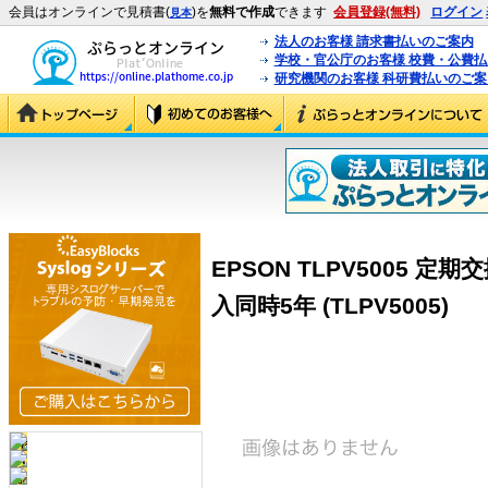
会員はオンラインで見積書(
)を
無料で作成
できます
会員登録(無料)
ログイン
見本
法人のお客様 請求書払いのご案内
学校・官公庁のお客様 校費・公費
研究機関のお客様 科研費払いのご案
EPSON TLPV5005 
入同時5年 (TLPV5005)