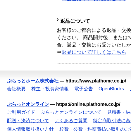
返品について
お客様のご都合による返品・交
ください。 商品開封後、または
合、返品・交換はお受けいたし
⇒
返品について詳しくはこちら
ぷらっとホーム株式会社
—
https://www.plathome.co.jp/
会社概要
株主・投資家情報
電子公告
OpenBlocks
ぷらっとオンライン
—
https://online.plathome.co.jp/
ご利用ガイド
ぷらっとオンラインについて
見積書・納
配送・決済について
よくあるご質問
特定商取引法に基
個人情報取り扱い方針
校費・公費・科研費払い取引のご