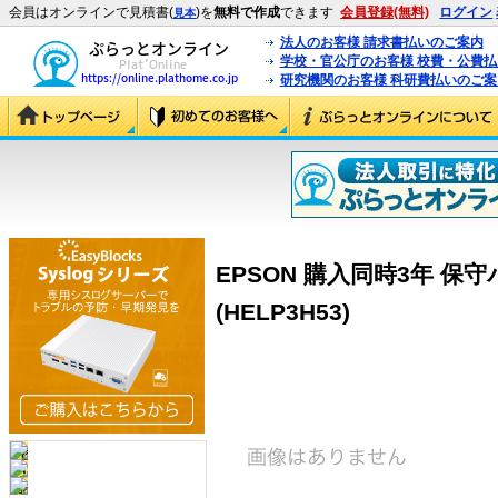
会員はオンラインで見積書(
)を
無料で作成
できます
会員登録(無料)
ログイン
見本
法人のお客様 請求書払いのご案内
学校・官公庁のお客様 校費・公費
研究機関のお客様 科研費払いのご案
EPSON 購入同時3年 保
(HELP3H53)