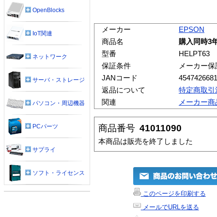
OpenBlocks
メーカー
EPSON
IoT関連
商品名
購入同時3
型番
HELPT63
ネットワーク
保証条件
メーカー保
JANコード
454742668
サーバ・ストレージ
返品について
特定商取引
関連
メーカー商
パソコン・周辺機器
商品番号
41011090
PCパーツ
本商品は販売を終了しました
サプライ
ソフト・ライセンス
このページを印刷する
メールでURLを送る