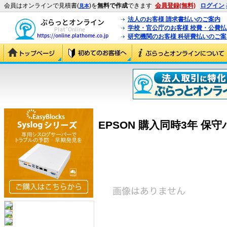
会員はオンラインで見積書(
)を
無料で作成
できます
会員登録(無料)
ログイン
見本
法人のお客様 請求書払いのご案内
学校・官公庁のお客様 校費・公費
研究機関のお客様 科研費払いのご案
EPSON 購入同時3年 保守パ