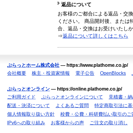
返品について
お客様のご都合による返品・交
ください。 商品開封後、または
合、返品・交換はお受けいたし
⇒
返品について詳しくはこちら
ぷらっとホーム株式会社
—
https://www.plathome.co.jp/
会社概要
株主・投資家情報
電子公告
OpenBlocks
ぷらっとオンライン
—
https://online.plathome.co.jp/
ご利用ガイド
ぷらっとオンラインについて
見積書・納
配送・決済について
よくあるご質問
特定商取引法に基
個人情報取り扱い方針
校費・公費・科研費払い取引のご
IPv6への取り組み
お客様からの声
ご注文の取り消し