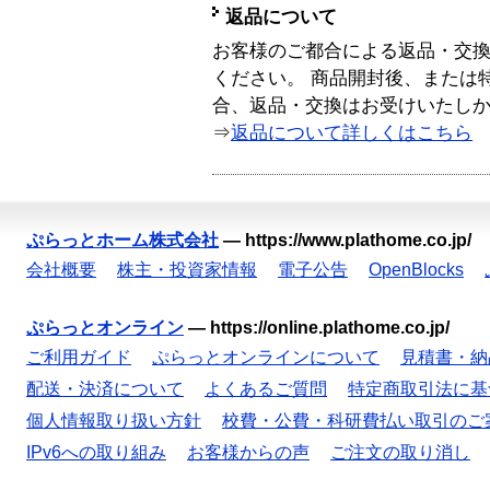
返品について
お客様のご都合による返品・交
ください。 商品開封後、または
合、返品・交換はお受けいたし
⇒
返品について詳しくはこちら
ぷらっとホーム株式会社
—
https://www.plathome.co.jp/
会社概要
株主・投資家情報
電子公告
OpenBlocks
ぷらっとオンライン
—
https://online.plathome.co.jp/
ご利用ガイド
ぷらっとオンラインについて
見積書・納
配送・決済について
よくあるご質問
特定商取引法に基
個人情報取り扱い方針
校費・公費・科研費払い取引のご
IPv6への取り組み
お客様からの声
ご注文の取り消し