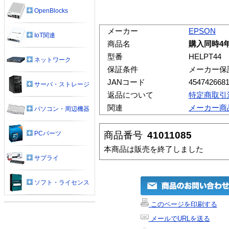
OpenBlocks
メーカー
EPSON
IoT関連
商品名
購入同時4
型番
HELPT44
ネットワーク
保証条件
メーカー保
JANコード
454742668
サーバ・ストレージ
返品について
特定商取引
関連
メーカー商
パソコン・周辺機器
商品番号
41011085
PCパーツ
本商品は販売を終了しました
サプライ
ソフト・ライセンス
このページを印刷する
メールでURLを送る