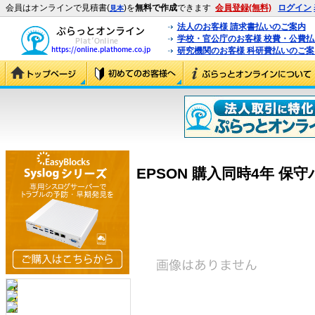
会員はオンラインで見積書(
)を
無料で作成
できます
会員登録(無料)
ログイン
見本
法人のお客様 請求書払いのご案内
学校・官公庁のお客様 校費・公費
研究機関のお客様 科研費払いのご案
EPSON 購入同時4年 保守パ