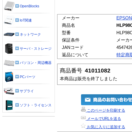
OpenBlocks
メーカー
EPSON
IoT関連
商品名
HLP9
型番
HLP98
ネットワーク
保証条件
メーカ
JANコード
454742
サーバ・ストレージ
返品について
特定商
パソコン・周辺機器
商品番号
41011082
PCパーツ
本商品は販売を終了しました
サプライ
ソフト・ライセンス
このページを印刷する
メールでURLを送る
お気に入りに追加する