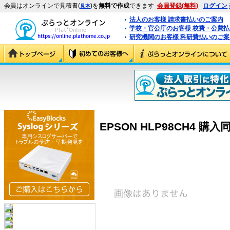
会員はオンラインで見積書(
)を
無料で作成
できます
会員登録(無料)
ログイン
見本
法人のお客様 請求書払いのご案内
学校・官公庁のお客様 校費・公費
研究機関のお客様 科研費払いのご案
EPSON HLP98CH4 購入同