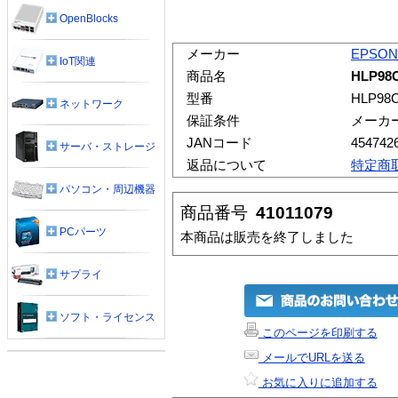
OpenBlocks
メーカー
EPSON
IoT関連
商品名
HLP9
型番
HLP98
ネットワーク
保証条件
メーカ
JANコード
454742
サーバ・ストレージ
返品について
特定商
パソコン・周辺機器
商品番号
41011079
PCパーツ
本商品は販売を終了しました
サプライ
ソフト・ライセンス
このページを印刷する
メールでURLを送る
お気に入りに追加する