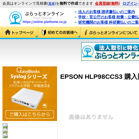
会員はオンラインで見積書(
)を
無料で作成
できます
会員登録(無料)
ログイン
見本
法人のお客様 請求書払いのご案内
学校・官公庁のお客様 校費・公費
研究機関のお客様 科研費払いのご案
EPSON HLP98CCS3 購入