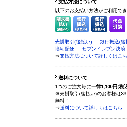
支払方法について
以下のお支払い方法がご利用で
売掛取引(後払い)
｜
銀行振込(後
換宅配便
｜
セブンイレブン決済
⇒
支払方法について詳しくはこ
送料について
1つのご注文毎に
一律1,100円(税
※売掛取引(後払い)のお客様は33
無料！
⇒
送料について詳しくはこちら