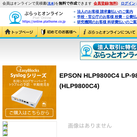
会員はオンラインで見積書(
)を
無料で作成
できます
会員登録(無料)
ログイン
見本
法人のお客様 請求書払いのご案内
学校・官公庁のお客様 校費・公費
研究機関のお客様 科研費払いのご案
EPSON HLP9800C4 LP
(HLP9800C4)