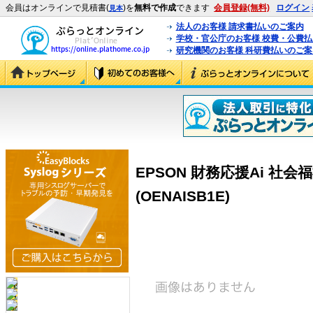
会員はオンラインで見積書(
)を
無料で作成
できます
会員登録(無料)
ログイン
見本
法人のお客様 請求書払いのご案内
学校・官公庁のお客様 校費・公費
研究機関のお客様 科研費払いのご案
EPSON 財務応援Ai 社
(OENAISB1E)