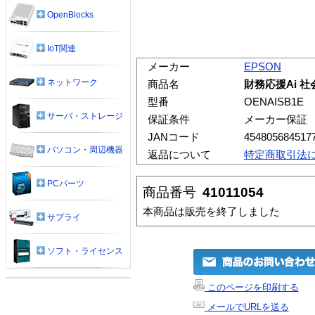
OpenBlocks
IoT関連
メーカー
EPSON
ネットワーク
商品名
財務応援Ai 
型番
OENAISB1E
サーバ・ストレージ
保証条件
メーカー保証
JANコード
454805684517
パソコン・周辺機器
返品について
特定商取引法
PCパーツ
商品番号
41011054
本商品は販売を終了しました
サプライ
ソフト・ライセンス
このページを印刷する
メールでURLを送る