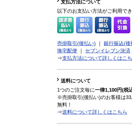
支払方法について
以下のお支払い方法がご利用で
売掛取引(後払い)
｜
銀行振込(後
換宅配便
｜
セブンイレブン決済
⇒
支払方法について詳しくはこ
送料について
1つのご注文毎に
一律1,100円(税
※売掛取引(後払い)のお客様は33
無料！
⇒
送料について詳しくはこちら