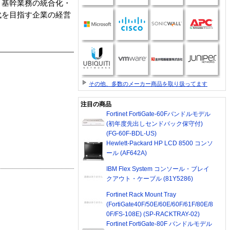
、基幹業務の統合化・
代を目指す企業の経営
その他、多数のメーカー商品を取り扱ってます
注目の商品
Fortinet FortiGate-60Fバンドルモデル
(初年度先出しセンドバック保守付)
(FG-60F-BDL-US)
Hewlett-Packard HP LCD 8500 コンソ
ール (AF642A)
IBM Flex System コンソール・ブレイ
クアウト・ケーブル (81Y5286)
Fortinet Rack Mount Tray
(FortiGate40F/50E/60E/60F/61F/80E/8
0F/FS-108E) (SP-RACKTRAY-02)
Fortinet FortiGate-80F バンドルモデル