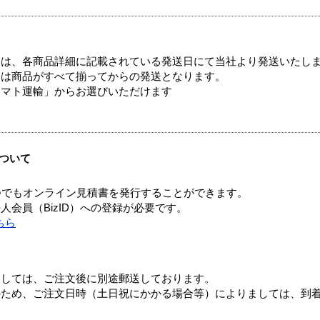
ては、各商品詳細に記載されている発送日にて当社より発送いたし
送は商品がすべて揃ってからの発送となります。
ヤマト運輸」からお選びいただけます
ついて
つでもオンライン見積書を発行することができます。
会員（BizID）への登録が必要です。
ちら
ましては、ご注文後に別途郵送しております。
のため、ご注文日時（土日祝にかかる場合等）によりましては、到