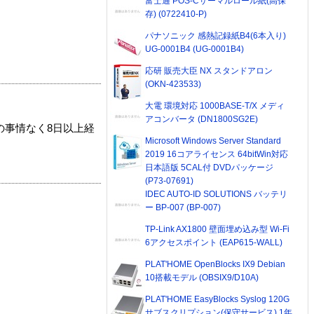
富士通 POS-Cサーマルロール紙(高保
存) (0722410-P)
パナソニック 感熱記録紙B4(6本入り)
UG-0001B4 (UG-0001B4)
応研 販売大臣 NX スタンドアロン
(OKN-423533)
大電 環境対応 1000BASE-T/X メディ
アコンバータ (DN1800SG2E)
の事情なく8日以上経
Microsoft Windows Server Standard
2019 16コアライセンス 64bitWin対応
日本語版 5CAL付 DVDパッケージ
(P73-07691)
IDEC AUTO-ID SOLUTIONS バッテリ
ー BP-007 (BP-007)
TP-Link AX1800 壁面埋め込み型 Wi-Fi
6アクセスポイント (EAP615-WALL)
PLAT'HOME OpenBlocks IX9 Debian
10搭載モデル (OBSIX9/D10A)
PLAT'HOME EasyBlocks Syslog 120G
サブスクリプション(保守サービス) 1年