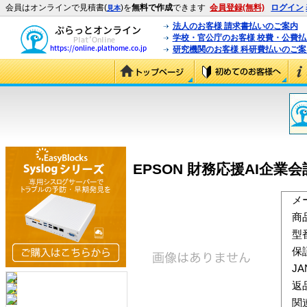
会員はオンラインで見積書(
)を
無料で作成
できます
会員登録(無料)
ログイン
見本
法人のお客様 請求書払いのご案内
学校・官公庁のお客様 校費・公費
研究機関のお客様 科研費払いのご案
EPSON 財務応援AI企業会計
メ
商
型
保
J
返
関