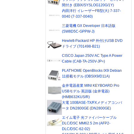
間付き (EBIX/SYSLOG120G/1Y)
内田洋行 イレーザーFB型(大) 7-337-
0040 (7-337-0040)
三菱電機 GX Developer 日本語版
(SW8D5C-GPPW-J)
Hewlett-Packard HP 外付けUSB DVD
ドライブ (701498-B21)
CISCO Japan 250V AC Type A Power
Cable (CAB-TA-250V-JP=)
PLAT'HOME OpenBlocks IX9 Debian
11搭載モデル (OBSIX9/D11A)
金井電器産業 MINI KEYBOARD Pro
USBモデル 英語版 (金井電器)
(HMB632KUS/R)
大電 100BASE-TX/FXメディアコンバ
ータ DN2800GE (DN2800GE)
エイム電子 光ファイバーケーブル
DLC/DSC MM62.5 2m (AFP2-
DLC/DSC-62-02)