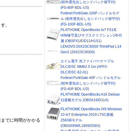
(初年度先出しセンドバック保守付)
(FG-80F-BDL-US)
Fortinet FortiGate-100F バンドルモデ
ル (初年度先出しセンドバック保守付)
(FG-100F-BDL-US)
ます。
PLAT'HOME OpenBlocks IoT FX1/E
H/W保守及びサブスクリプション1年付
属 (OBSFX1/E/D11/H1S1)
LENOVO 20X2SC8G00 ThinkPad L14
Gen2 (20X2SC8G00)
エイム電子 光ファイバーケーブル
DLC/DSC MM62.5 1m (AFP2-
DLC/DSC-62-01)
Fortinet FortiGate-40F バンドルモデル
(初年度先出しセンドバック保守付)
(FG-40F-BDL-US)
PLAT'HOME OpenBlocks A16 Debian
11搭載モデル (OBSA16/D11A)
PLAT'HOME OpenBlocks IX9 Windows
10 IoT Enterprise 2019 LTSC搭載
着までに時間がかかる
256GBモデル
(OBSIX9/W/L1809/256G)