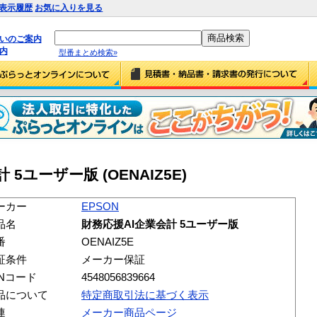
表示履歴
お気に入りを見る
払いのご案内
内
型番まとめ検索»
 5ユーザー版 (OENAIZ5E)
ーカー
EPSON
品名
財務応援AI企業会計 5ユーザー版
番
OENAIZ5E
証条件
メーカー保証
ANコード
4548056839664
品について
特定商取引法に基づく表示
連
メーカー商品ページ