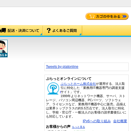
Tweets by platonline
ぷらっとオンラインについて
ぷらっとホーム株式会社
が運用する、法人取
引に特化した「業務用IT機器専門の調達支援
サイト」です。
1999年よりネットワーク機器、サーバ、スト
レージ、パソコン周辺機器、PCパーツ、ソフトウェ
ア、ライセンスなど、業務用IT機器中心に販売。品揃え
は業界トップクラスの約5.5万点です。法人取引に特化
し、学校・官公庁・一般法人のお客様の請求書後払いに
も対応しています。
IPv6への取り組み
会社概要
お客様からの声
もっと見る