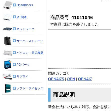
OpenBlocks
商品番号
41011046
IoT関連
本商品は販売を終了しました
ネットワーク
サーバ・ストレージ
パソコン・周辺機器
PCパーツ
関連カテゴリ
サプライ
OENAIZ5
|
OEN
|
OENAIZ
ソフト・ライセンス
商品説明
新会社法にいち早く対応。会計を核に