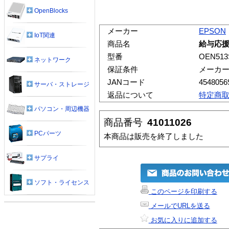
OpenBlocks
メーカー
EPSON
IoT関連
商品名
給与応援
型番
OEN51
ネットワーク
保証条件
メーカ
JANコード
4548056
サーバ・ストレージ
返品について
特定商
パソコン・周辺機器
商品番号
41011026
PCパーツ
本商品は販売を終了しました
サプライ
ソフト・ライセンス
このページを印刷する
メールでURLを送る
お気に入りに追加する