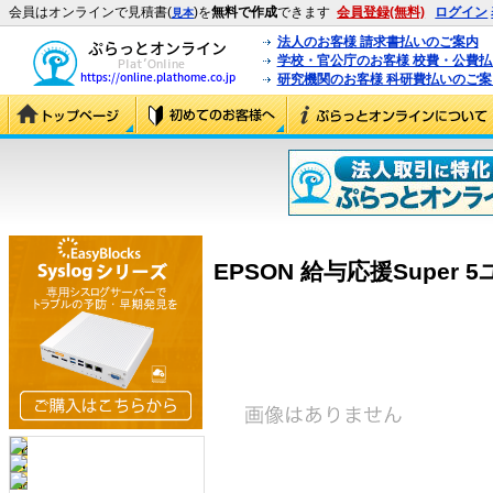
会員はオンラインで見積書(
)を
無料で作成
できます
会員登録(無料)
ログイン
見本
法人のお客様 請求書払いのご案内
学校・官公庁のお客様 校費・公費
研究機関のお客様 科研費払いのご案
EPSON 給与応援Super 5