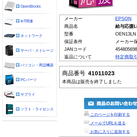
OpenBlocks
メーカー
EPSON
IoT関連
商品名
給与応援L
型番
OEN13LN
ネットワーク
保証条件
メーカー
JANコード
45480569
サーバ・ストレージ
返品について
特定商取
パソコン・周辺機器
商品番号
41011023
PCパーツ
本商品は販売を終了しました
サプライ
ソフト・ライセンス
このページを印刷する
メールでURLを送る
お気に入りに追加する