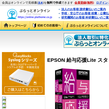
会員はオンラインで見積書(
)を
無料で作成
できます
会員登録(無料)
ログイン
見本
法人のお客様 請求書払いのご案内
学校・官公庁のお客様 校費・公費
研究機関のお客様 科研費払いのご案
EPSON 給与応援Lite ス