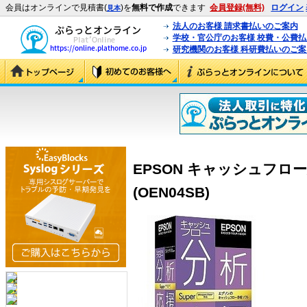
会員はオンラインで見積書(
)を
無料で作成
できます
会員登録(無料)
ログイン
見本
法人のお客様 請求書払いのご案内
学校・官公庁のお客様 校費・公費
研究機関のお客様 科研費払いのご案
EPSON キャッシュフロー
(OEN04SB)