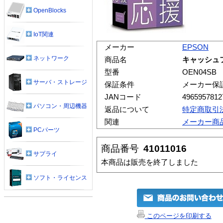
OpenBlocks
IoT関連
メーカー
EPSON
ネットワーク
商品名
キャッシュフ
型番
OEN04SB
サーバ・ストレージ
保証条件
メーカー保
JANコード
4965957812
パソコン・周辺機器
返品について
特定商取引
関連
メーカー商
PCパーツ
商品番号
41011016
サプライ
本商品は販売を終了しました
ソフト・ライセンス
このページを印刷する