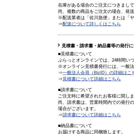
在庫がある場合のご注文につきまし
尚、複数の商品をご注文の場合、発
※配送業者は「佐川急便」または「
⇒
配送について詳しくはこちら
見積書・請求書・納品書等の発行に
■見積書について
ぷらっとオンラインでは、24時間い
※オンライン見積書発行には、一般法人
⇒
一般法人会員（BizID）の詳細はこ
⇒
見積書について詳細はこちら
■請求書について
ご注文時に希望されたお客様に関し
尚、請求書は、営業時間内での発行
場合がございます。
⇒
請求書について詳細はこちら
■納品書について
お届けする商品に同梱致します。