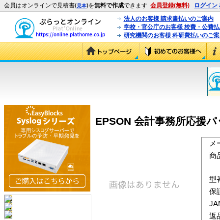
会員はオンラインで見積書(
)を
無料で作成
できます
会員登録(無料)
ログイン
見本
法人のお客様 請求書払いのご案内
学校・官公庁のお客様 校費・公費
研究機関のお客様 科研費払いのご案
EPSON 会計事務所応援パック
メ
商
型
保
J
返