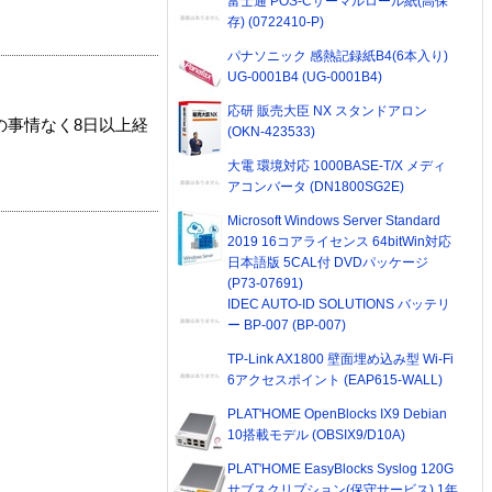
富士通 POS-Cサーマルロール紙(高保
存) (0722410-P)
パナソニック 感熱記録紙B4(6本入り)
UG-0001B4 (UG-0001B4)
応研 販売大臣 NX スタンドアロン
の事情なく8日以上経
(OKN-423533)
大電 環境対応 1000BASE-T/X メディ
アコンバータ (DN1800SG2E)
Microsoft Windows Server Standard
2019 16コアライセンス 64bitWin対応
日本語版 5CAL付 DVDパッケージ
(P73-07691)
IDEC AUTO-ID SOLUTIONS バッテリ
ー BP-007 (BP-007)
TP-Link AX1800 壁面埋め込み型 Wi-Fi
6アクセスポイント (EAP615-WALL)
PLAT'HOME OpenBlocks IX9 Debian
10搭載モデル (OBSIX9/D10A)
PLAT'HOME EasyBlocks Syslog 120G
サブスクリプション(保守サービス) 1年