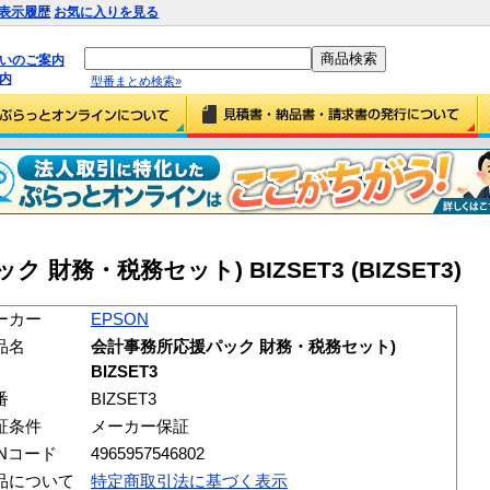
表示履歴
お気に入りを見る
払いのご案内
内
型番まとめ検索»
 財務・税務セット) BIZSET3 (BIZSET3)
ーカー
EPSON
品名
会計事務所応援パック 財務・税務セット)
BIZSET3
番
BIZSET3
証条件
メーカー保証
ANコード
4965957546802
品について
特定商取引法に基づく表示