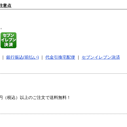
注意点
す。
｜
銀行振込(前払い)
｜
代金引換宅配便
｜
セブンイレブン決済
00円（税込）以上のご注文で送料無料！