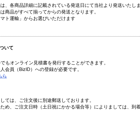
ては、各商品詳細に記載されている発送日にて当社より発送いたし
送は商品がすべて揃ってからの発送となります。
ヤマト運輸」からお選びいただけます
ついて
つでもオンライン見積書を発行することができます。
会員（BizID）への登録が必要です。
ちら
ましては、ご注文後に別途郵送しております。
のため、ご注文日時（土日祝にかかる場合等）によりましては、到