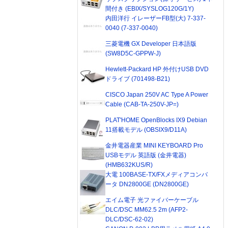
間付き (EBIX/SYSLOG120G/1Y)
内田洋行 イレーザーFB型(大) 7-337-
0040 (7-337-0040)
三菱電機 GX Developer 日本語版
(SW8D5C-GPPW-J)
Hewlett-Packard HP 外付けUSB DVD
ドライブ (701498-B21)
CISCO Japan 250V AC Type A Power
Cable (CAB-TA-250V-JP=)
PLAT'HOME OpenBlocks IX9 Debian
11搭載モデル (OBSIX9/D11A)
金井電器産業 MINI KEYBOARD Pro
USBモデル 英語版 (金井電器)
(HMB632KUS/R)
大電 100BASE-TX/FXメディアコンバ
ータ DN2800GE (DN2800GE)
エイム電子 光ファイバーケーブル
DLC/DSC MM62.5 2m (AFP2-
DLC/DSC-62-02)