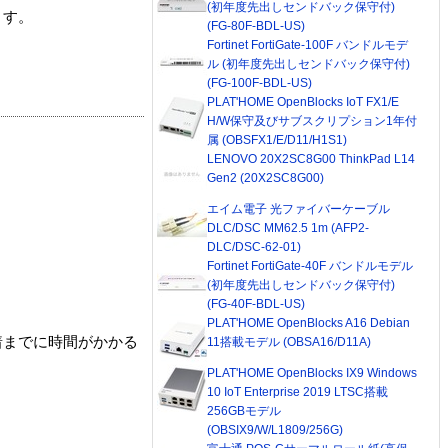
(初年度先出しセンドバック保守付)
ます。
(FG-80F-BDL-US)
Fortinet FortiGate-100F バンドルモデ
ル (初年度先出しセンドバック保守付)
(FG-100F-BDL-US)
PLAT'HOME OpenBlocks IoT FX1/E
H/W保守及びサブスクリプション1年付
属 (OBSFX1/E/D11/H1S1)
LENOVO 20X2SC8G00 ThinkPad L14
Gen2 (20X2SC8G00)
エイム電子 光ファイバーケーブル
DLC/DSC MM62.5 1m (AFP2-
DLC/DSC-62-01)
Fortinet FortiGate-40F バンドルモデル
(初年度先出しセンドバック保守付)
(FG-40F-BDL-US)
PLAT'HOME OpenBlocks A16 Debian
着までに時間がかかる
11搭載モデル (OBSA16/D11A)
PLAT'HOME OpenBlocks IX9 Windows
10 IoT Enterprise 2019 LTSC搭載
256GBモデル
(OBSIX9/W/L1809/256G)