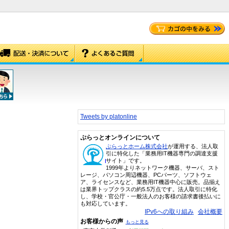
Tweets by platonline
ぷらっとオンラインについて
ぷらっとホーム株式会社
が運用する、法人取
引に特化した「業務用IT機器専門の調達支援
サイト」です。
1999年よりネットワーク機器、サーバ、スト
レージ、パソコン周辺機器、PCパーツ、ソフトウェ
ア、ライセンスなど、業務用IT機器中心に販売。品揃え
は業界トップクラスの約5.5万点です。法人取引に特化
し、学校・官公庁・一般法人のお客様の請求書後払いに
も対応しています。
IPv6への取り組み
会社概要
お客様からの声
もっと見る