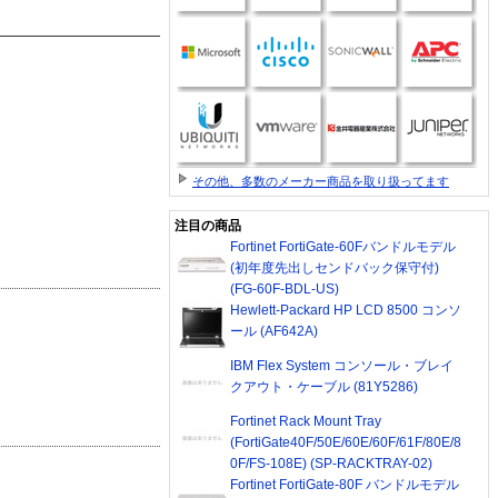
その他、多数のメーカー商品を取り扱ってます
注目の商品
Fortinet FortiGate-60Fバンドルモデル
(初年度先出しセンドバック保守付)
(FG-60F-BDL-US)
Hewlett-Packard HP LCD 8500 コンソ
ール (AF642A)
IBM Flex System コンソール・ブレイ
クアウト・ケーブル (81Y5286)
Fortinet Rack Mount Tray
(FortiGate40F/50E/60E/60F/61F/80E/8
0F/FS-108E) (SP-RACKTRAY-02)
Fortinet FortiGate-80F バンドルモデル