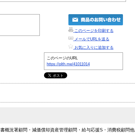
このページを印刷する
メールでURLを送る
お気に入りに追加する
このページのURL
https://plth.me/41011014
書概況署顧問・減価償却資産管理顧問・給与応援S・消費税顧問他