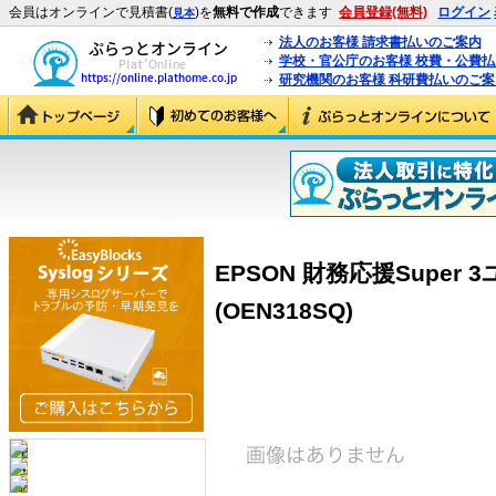
会員はオンラインで見積書(
)を
無料で作成
できます
会員登録(無料)
ログイン
見本
法人のお客様 請求書払いのご案内
学校・官公庁のお客様 校費・公費
研究機関のお客様 科研費払いのご案
EPSON 財務応援Super 3ユ
(OEN318SQ)