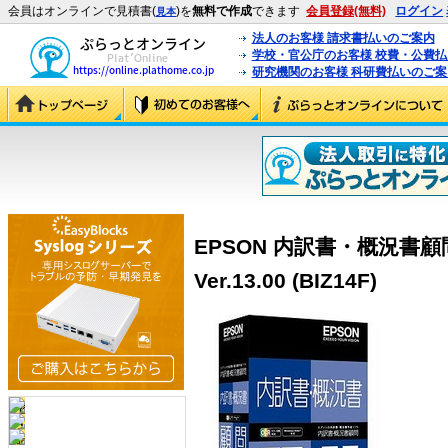
会員はオンラインで見積書(
)を
無料で作成
できます
会員登録(無料)
ログイン
見本
法人のお客様 請求書払いのご案内
学校・官公庁のお客様 校費・公費
研究機関のお客様 科研費払いのご案
EPSON 内訳書・概況書
Ver.13.00 (BIZ14F)