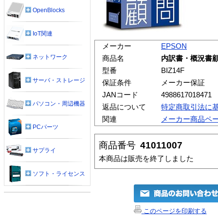
OpenBlocks
IoT関連
メーカー
EPSON
ネットワーク
商品名
内訳書・概況書顧問 
型番
BIZ14F
サーバ・ストレージ
保証条件
メーカー保証
JANコード
4988617018471
パソコン・周辺機器
返品について
特定商取引法に
関連
メーカー商品ペ
PCパーツ
商品番号
41011007
サプライ
本商品は販売を終了しました
ソフト・ライセンス
このページを印刷する