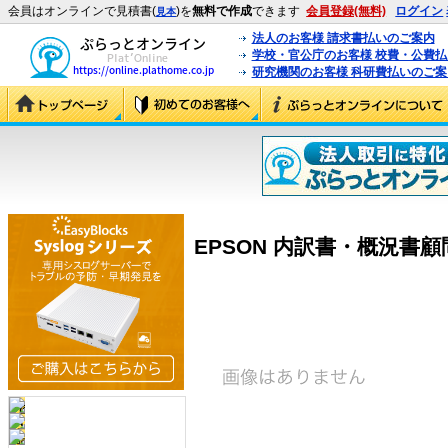
会員はオンラインで見積書(
)を
無料で作成
できます
会員登録(無料)
ログイン
見本
法人のお客様 請求書払いのご案内
学校・官公庁のお客様 校費・公費
研究機関のお客様 科研費払いのご案
EPSON 内訳書・概況書顧問 