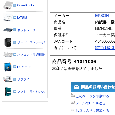
OpenBlocks
メーカー
EPSON
IoT関連
商品名
内訳書・概
型番
BIZN514E
ネットワーク
保証条件
メーカー保
JANコード
454805695
サーバ・ストレージ
返品について
特定商取引
パソコン・周辺機器
商品番号
41011006
PCパーツ
本商品は販売を終了しました
サプライ
ソフト・ライセンス
このページを印刷する
メールでURLを送る
お気に入りに追加する