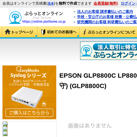
会員はオンラインで見積書(
)を
無料で作成
できます
会員登録(無料)
ログイン
見本
法人のお客様 請求書払いのご案内
学校・官公庁のお客様 校費・公費
研究機関のお客様 科研費払いのご案
EPSON GLP8800C LP8
守) (GLP8800C)