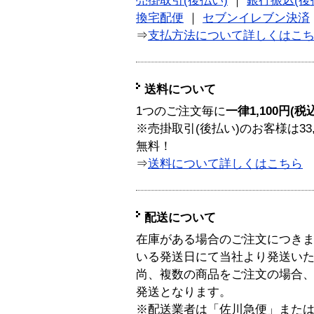
売掛取引(後払い)
｜
銀行振込(後
換宅配便
｜
セブンイレブン決済
⇒
支払方法について詳しくはこ
送料について
1つのご注文毎に
一律1,100円(税
※売掛取引(後払い)のお客様は33
無料！
⇒
送料について詳しくはこちら
配送について
在庫がある場合のご注文につき
いる発送日にて当社より発送い
尚、複数の商品をご注文の場合
発送となります。
※配送業者は「佐川急便」また