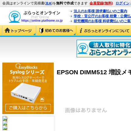
会員はオンラインで見積書(
)を
無料で作成
できます
会員登録(無料)
ログイン
見本
法人のお客様 請求書払いのご案内
学校・官公庁のお客様 校費・公費
研究機関のお客様 科研費払いのご案
EPSON DIMM512 増設メモ