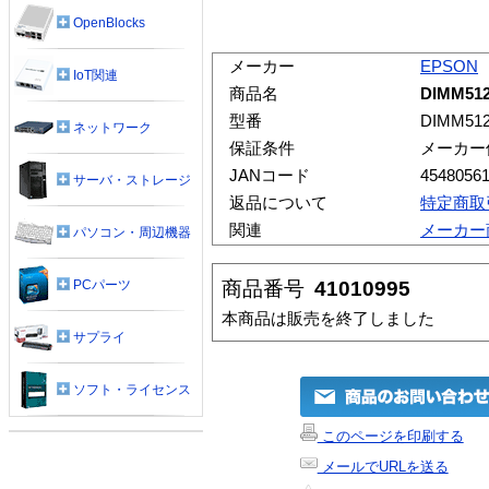
OpenBlocks
メーカー
EPSON
IoT関連
商品名
DIMM51
型番
DIMM51
ネットワーク
保証条件
メーカー
JANコード
4548056
サーバ・ストレージ
返品について
特定商取
関連
メーカー
パソコン・周辺機器
商品番号
41010995
PCパーツ
本商品は販売を終了しました
サプライ
ソフト・ライセンス
このページを印刷する
メールでURLを送る